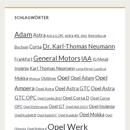
SCHLAGWÖRTER
Adam
Astra
astra gtc opc
Betriebsrat
Astra G OPC
Dr. Karl-Thomas Neumann
Corsa
Bochum
General Motors
IAA
Frankfurt
IG Metall
Karl Thomas Neumann
Insignia
Lena Meyer Landrut
Opel
Opel
Opel Adam
Mokka
Oldtimer
Monza
Ampera
Opel Astra GTC
Opel Astra
Opel Astra
GTC OPC
Opel Corsa D
Opel Corsa
Opel Combo 2012
Opel Insignia
Opel GT
OPC
Opel IAA 2011
Opel Elektroauto
Opel Mokka
Opel Kadett B
Opel Kapitän
Opel Kadett C
Opel
Opel Werk
Opel Rekord
Olympia