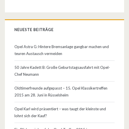
e
n
ä
NEUESTE BEITRÄGE
c
Opel Astra G: Hintere Bremsanlage gangbar machen und
h
teuren Austausch vermeiden
s
50 Jahre Kadett B: Große Geburtstagsausfahrt mit Opel-
t
Chef Neumann
e
Oldtimerfreunde aufgepasst – 15. Opel Klassikertreffen
E
2015 am 28. Juni in Rüsselsheim
b
Opel Karl wird präsentiert – was taugt der kleinste und
e
lohnt sich der Kauf?
n