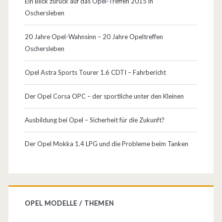
Ein Blick zurück auf das Opel-Treffen 2015 in
e
Oschersleben
20 Jahre Opel-Wahnsinn – 20 Jahre Opeltreffen
Oschersleben
Opel Astra Sports Tourer 1.6 CDTI – Fahrbericht
Der Opel Corsa OPC – der sportliche unter den Kleinen
Ausbildung bei Opel – Sicherheit für die Zukunft?
Der Opel Mokka 1.4 LPG und die Probleme beim Tanken
OPEL MODELLE / THEMEN