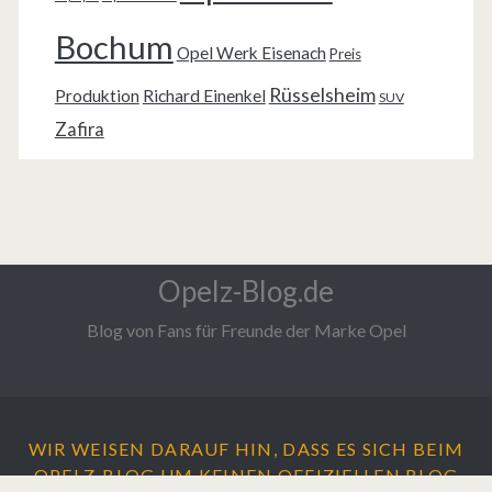
Bochum
Opel Werk Eisenach
Preis
Rüsselsheim
Produktion
Richard Einenkel
SUV
Zafira
Opelz-Blog.de
Blog von Fans für Freunde der Marke Opel
WIR WEISEN DARAUF HIN, DASS ES SICH BEIM
OPELZ-BLOG UM
KEINEN
OFFIZIELLEN BLOG