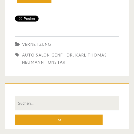
p
e
l
h
VERNETZUNG
e
AUTO SALON GENF
DR. KARL-THOMAS
b
NEUMANN
ONSTAR
t
d
i
S
e
u
c
V
h
e
e