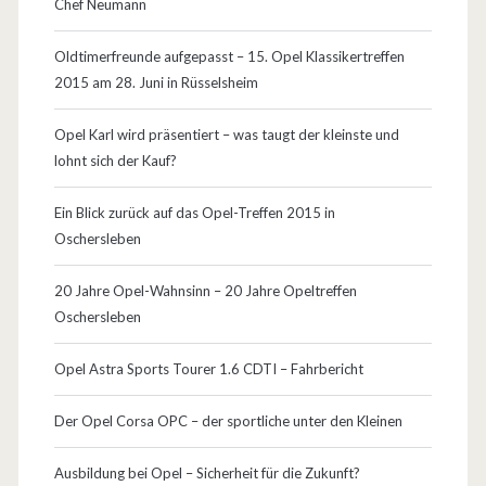
e
Chef Neumann
…
r
Oldtimerfreunde aufgepasst – 15. Opel Klassikertreffen
K
2015 am 28. Juni in Rüsselsheim
a
Opel Karl wird präsentiert – was taugt der kleinste und
p
lohnt sich der Kauf?
i
Ein Blick zurück auf das Opel-Treffen 2015 in
t
Oschersleben
ä
20 Jahre Opel-Wahnsinn – 20 Jahre Opeltreffen
n
Oschersleben
d
Opel Astra Sports Tourer 1.6 CDTI – Fahrbericht
e
Der Opel Corsa OPC – der sportliche unter den Kleinen
r
H
Ausbildung bei Opel – Sicherheit für die Zukunft?