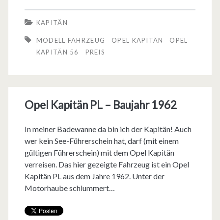
K
KAPITÄN
a
MODELL FAHRZEUG
OPEL KAPITÄN
OPEL
p
KAPITÄN 56
PREIS
i
t
Opel Kapitän PL – Baujahr 1962
ä
n
In meiner Badewanne da bin ich der Kapitän! Auch
e
wer kein See-Führerschein hat, darf (mit einem
gültigen Führerschein) mit dem Opel Kapitän
r
verreisen. Das hier gezeigte Fahrzeug ist ein Opel
h
Kapitän PL aus dem Jahre 1962. Unter der
Motorhaube schlummert…
ä
l