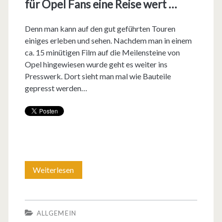
–
für Opel Fans eine Reise wert …
d
Denn man kann auf den gut geführten Touren
e
einiges erleben und sehen. Nachdem man in einem
ca. 15 minütigen Film auf die Meilensteine von
r
Opel hingewiesen wurde geht es weiter ins
2
Presswerk. Dort sieht man mal wie Bauteile
gepresst werden…
.
0
0
0
.
Weiterlesen
D
0
i
0
e
ALLGEMEIN
0