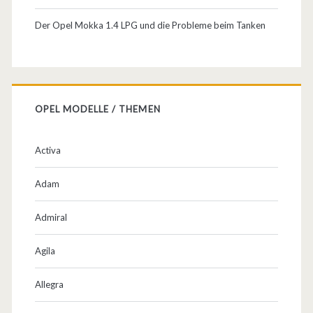
e
Der Opel Mokka 1.4 LPG und die Probleme beim Tanken
r
z
e
OPEL MODELLE / THEMEN
n
Activa
Adam
Admiral
Agila
Allegra