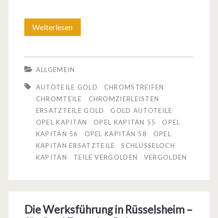
e
l
Weiterlesen
O
T
p
e
e
ALLGEMEIN
i
l
AUTOTEILE GOLD
CHROMSTREIFEN
l
K
CHROMTEILE
CHROMZIERLEISTEN
ERSATZTEILE GOLD
GOLD AUTOTEILE
1
a
OPEL KAPITÄN
OPEL KAPITÄN 55
OPEL
/
p
KAPITÄN 56
OPEL KAPITÄN 58
OPEL
KAPITÄN ERSATZTEILE
SCHLÜSSELOCH
2
i
KAPITÄN
TEILE VERGOLDEN
VERGOLDEN
t
ä
n
Die Werksführung in Rüsselsheim –