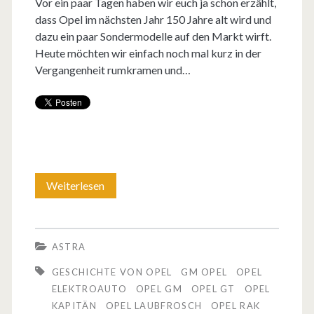
Vor ein paar Tagen haben wir euch ja schon erzählt,
n
dass Opel im nächsten Jahr 150 Jahre alt wird und
P
dazu ein paar Sondermodelle auf den Markt wirft.
Heute möchten wir einfach noch mal kurz in der
L
Vergangenheit rumkramen und…
–
B
a
u
j
Weiterlesen
D
a
i
h
e
ASTRA
r
G
GESCHICHTE VON OPEL
GM OPEL
OPEL
1
e
ELEKTROAUTO
OPEL GM
OPEL GT
OPEL
KAPITÄN
OPEL LAUBFROSCH
OPEL RAK
9
s