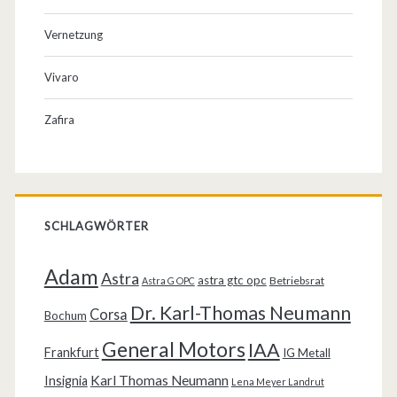
Vernetzung
Vivaro
Zafira
SCHLAGWÖRTER
Adam
Astra
astra gtc opc
Betriebsrat
Astra G OPC
Dr. Karl-Thomas Neumann
Corsa
Bochum
General Motors
IAA
Frankfurt
IG Metall
Karl Thomas Neumann
Insignia
Lena Meyer Landrut