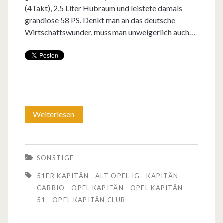
n
(4Takt), 2,5 Liter Hubraum und leistete damals
n
grandiose 58 PS. Denkt man an das deutsche
e
R
Wirtschaftswunder, muss man unweigerlich auch…
i
ü
n
s
i
s
g
e
e
Weiterlesen
D
l
T
e
s
e
r
h
SONSTIGE
i
O
e
51ER KAPITÄN
ALT-OPEL IG
KAPITÄN
l
p
CABRIO
OPEL KAPITÄN
OPEL KAPITÄN
i
51
OPEL KAPITÄN CLUB
e
e
m
v
l