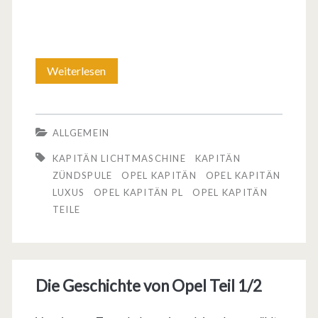
t
P
r
Weiterlesen
O
e
p
i
e
ALLGEMEIN
s
l
KAPITÄN LICHTMASCHINE
KAPITÄN
K
ZÜNDSPULE
OPEL KAPITÄN
OPEL KAPITÄN
LUXUS
OPEL KAPITÄN PL
OPEL KAPITÄN
a
TEILE
p
i
t
Die Geschichte von Opel Teil 1/2
ä