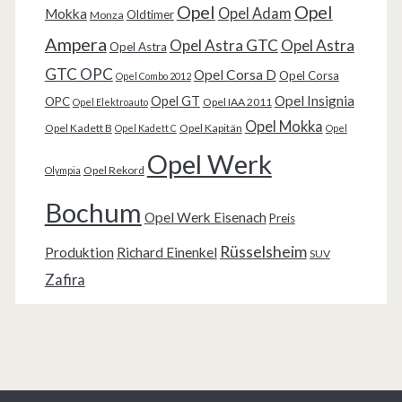
Opel
Opel
Opel Adam
Mokka
Oldtimer
Monza
Ampera
Opel Astra GTC
Opel Astra
Opel Astra
GTC OPC
Opel Corsa D
Opel Corsa
Opel Combo 2012
Opel Insignia
Opel GT
OPC
Opel IAA 2011
Opel Elektroauto
Opel Mokka
Opel Kadett B
Opel Kapitän
Opel Kadett C
Opel
Opel Werk
Opel Rekord
Olympia
Bochum
Opel Werk Eisenach
Preis
Rüsselsheim
Produktion
Richard Einenkel
SUV
Zafira