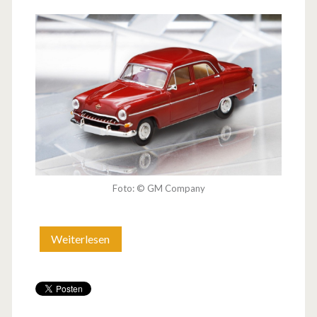
Foto: © GM Company
Weiterlesen
O
p
e
l