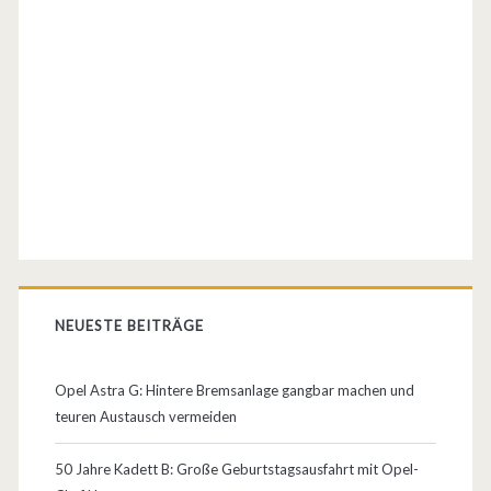
ü
i
r
n
L
e
i
R
e
e
b
i
h
s
a
e
NEUESTE BEITRÄGE
b
w
e
e
Opel Astra G: Hintere Bremsanlage gangbar machen und
r
teuren Austausch vermeiden
r
d
t
50 Jahre Kadett B: Große Geburtstagsausfahrt mit Opel-