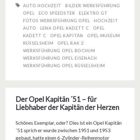
W
AUTO HOCHZEIT
BILDER WERKSFÜHRUNG
O
e
OPEL
ECO SPEEDSTER
ELEKTRO GT
p
FOTOS WERKSFÜHRUNG OPEL
HOCHZEIT
r
AUTO
LENA OPEL KADETT C
OPEL
e
k
KADETT C
OPEL KAPITÄN
OPEL MUSEUM
l
RÜSSELSHEIM
OPEL RAK 2
s
WERKSFÜHRUNG OPEL BOCHUM
–
f
WERKSFÜHRUNG OPEL EISENACH
d
WERKSFÜHRUNG OPEL RÜSSELSHEIM
ü
a
h
w
r
u
Der Opel Kapitän ´51 – für
u
Liebhaber der Kapitän der Herzen
r
n
d
Schönes Exemplar, oder? Dies ist ein Opel Kapitän
g
´51 sprich er wurde zwischen 1951 und 1953
e
i
gebaut, hatte einen 6-Zylinder-Reihenmotor