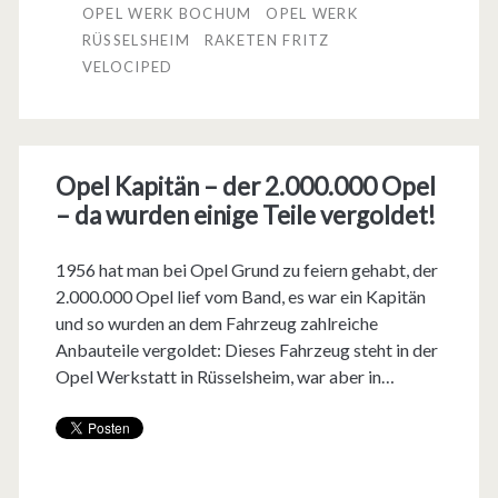
OPEL WERK BOCHUM
OPEL WERK
6
c
RÜSSELSHEIM
RAKETEN FRITZ
VELOCIPED
2
h
i
c
Opel Kapitän – der 2.000.000 Opel
h
– da wurden einige Teile vergoldet!
t
1956 hat man bei Opel Grund zu feiern gehabt, der
e
2.000.000 Opel lief vom Band, es war ein Kapitän
v
und so wurden an dem Fahrzeug zahlreiche
Anbauteile vergoldet: Dieses Fahrzeug steht in der
o
Opel Werkstatt in Rüsselsheim, war aber in…
n
O
p