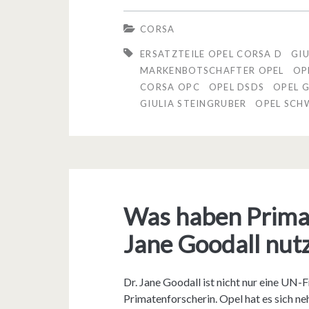
e
s
CORSA
l
a
ERSATZTEILE OPEL CORSA D
GIU
g
u
MARKENBOTSCHAFTER OPEL
OP
CORSA OPC
OPEL DSDS
OPEL 
i
n
GIULIA STEINGRUBER
OPEL SCH
b
d
t
d
n
e
i
m
Was haben Primat
c
O
Jane Goodall nut
h
p
t
e
Dr. Jane Goodall ist nicht nur eine UN
n
l
Primatenforscherin. Opel hat es sich ne