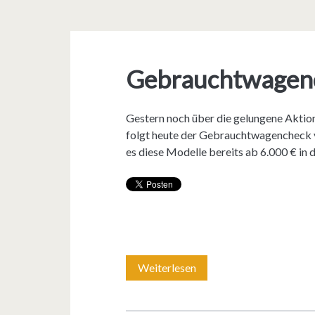
Gebrauchtwagenc
Gestern noch über die gelungene Akti
folgt heute der Gebrauchtwagencheck v
es diese Modelle bereits ab 6.000 € in
Weiterlesen
G
e