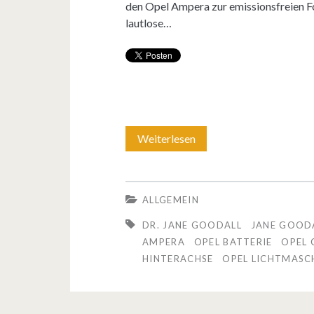
den Opel Ampera zur emissionsfreien Fo
u
C
lautlose…
r
o
V
r
o
s
l
a
l
C
Weiterlesen
W
g
o
a
a
l
s
ALLGEMEIN
s
o
h
DR. JANE GOODALL
JANE GOOD
s
r
a
AMPERA
OPEL BATTERIE
OPEL 
HINTERACHSE
o
OPEL LICHTMASC
L
b
n
i
e
d
n