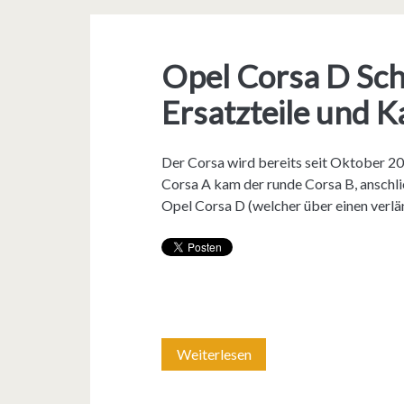
n
e
e
P
r
–
Opel Corsa D Sch
r
n
w
i
Ersatzteile und 
g
a
m
e
s
Der Corsa wird bereits seit Oktober 20
a
Corsa A kam der runde Corsa B, anschli
h
f
t
Opel Corsa D (welcher über einen verl
t
ü
e
e
r
n
s
e
m
i
i
i
n
n
Weiterlesen
O
t
d
M
p
O