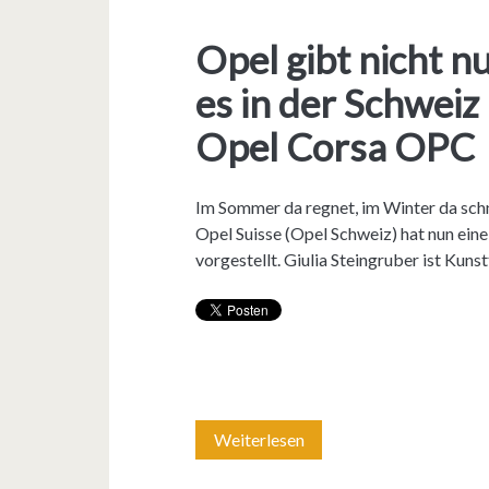
s
s
Opel gibt nicht n
p
a
o
D
es in der Schweiz
t
Opel Corsa OPC
v
o
Im Sommer da regnet, im Winter da schne
Opel Suisse (Opel Schweiz) hat nun ein
n
vorgestellt. Giulia Steingruber ist Kun
G
N
T
M
Weiterlesen
O
L
p
i