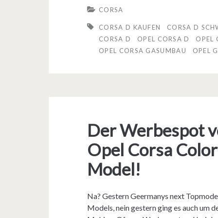
b
CORSA
r
CORSA D KAUFEN
CORSA D SCH
a
CORSA D
OPEL CORSA D
OPEL 
OPEL CORSA GASUMBAU
OPEL 
u
c
h
t
Der Werbespot v
w
a
Opel Corsa Color 
g
Model!
e
n
Na? Gestern Geermanys next Topmodel v
Models, nein gestern ging es auch um de
c