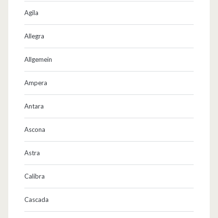
3
Agila
0
Allegra
N
M
Allgemein
s
Ampera
p
Antara
r
e
Ascona
c
Astra
h
Calibra
e
n
Cascada
d