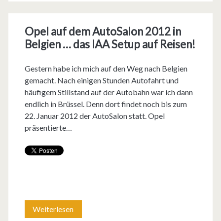
G
c
u
Opel auf dem AutoSalon 2012 in
h
Belgien … das IAA Setup auf Reisen!
t
t
e
n
Gestern habe ich mich auf den Weg nach Belgien
gemacht. Nach einigen Stunden Autofahrt und
k
u
häufigem Stillstand auf der Autobahn war ich dann
o
r
endlich in Brüssel. Denn dort findet noch bis zum
22. Januar 2012 der AutoSalon statt. Opel
m
V
präsentierte…
m
o
t
l
v
l
o
g
n
a
Weiterlesen
O