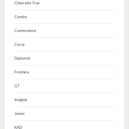
Chevrolet Trax
a
Combo
f
ü
Commodore
r
Corsa
…
Diplomat
w
a
Frontera
s
GT
d
Insignia
a
g
Junior
e
KAD