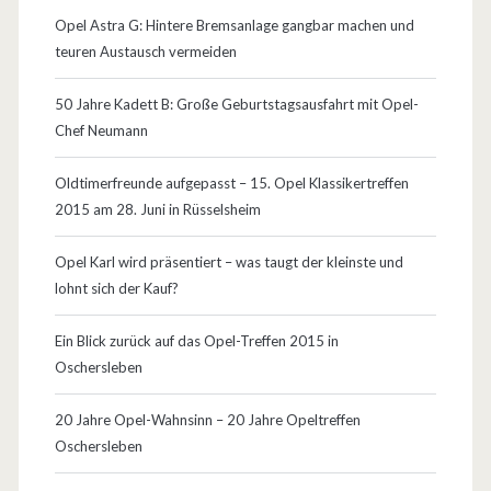
i
Opel Astra G: Hintere Bremsanlage gangbar machen und
n
teuren Austausch vermeiden
g
50 Jahre Kadett B: Große Geburtstagsausfahrt mit Opel-
s
Chef Neumann
e
Oldtimerfreunde aufgepasst – 15. Opel Klassikertreffen
l
2015 am 28. Juni in Rüsselsheim
b
Opel Karl wird präsentiert – was taugt der kleinste und
e
lohnt sich der Kauf?
r
Ein Blick zurück auf das Opel-Treffen 2015 in
f
Oschersleben
a
20 Jahre Opel-Wahnsinn – 20 Jahre Opeltreffen
h
Oschersleben
r