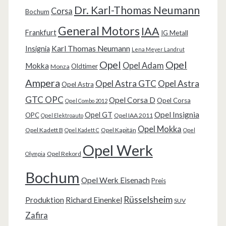
Dr. Karl-Thomas Neumann
Corsa
Bochum
General Motors
IAA
Frankfurt
IG Metall
Karl Thomas Neumann
Insignia
Lena Meyer Landrut
Opel
Opel
Opel Adam
Mokka
Oldtimer
Monza
Ampera
Opel Astra GTC
Opel Astra
Opel Astra
GTC OPC
Opel Corsa D
Opel Corsa
Opel Combo 2012
Opel Insignia
Opel GT
OPC
Opel IAA 2011
Opel Elektroauto
Opel Mokka
Opel Kadett B
Opel Kapitän
Opel Kadett C
Opel
Opel Werk
Opel Rekord
Olympia
Bochum
Opel Werk Eisenach
Preis
Rüsselsheim
Produktion
Richard Einenkel
SUV
Zafira