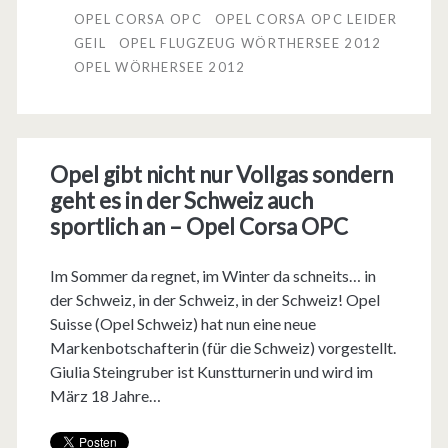
C
OPEL CORSA OPC
OPEL CORSA OPC LEIDER
c
GEIL
OPEL FLUGZEUG WÖRTHERSEE 2012
o
h
OPEL WÖRHERSEE 2012
r
e
s
u
a
n
Opel gibt nicht nur Vollgas sondern
O
geht es in der Schweiz auch
t
sportlich an – Opel Corsa OPC
P
e
C
Im Sommer da regnet, im Winter da schneits… in
r
der Schweiz, in der Schweiz, in der Schweiz! Opel
–
d
Suisse (Opel Schweiz) hat nun eine neue
L
Markenbotschafterin (für die Schweiz) vorgestellt.
e
Giulia Steingruber ist Kunstturnerin und wird im
e
n
März 18 Jahre…
i
K
d