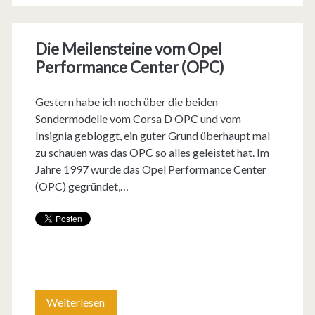
s
z
e
a
e
a
l
Die Meilensteine vom Opel
O
e
u
g
Performance Center (OPC)
P
?
c
i
C
Gestern habe ich noch über die beiden
!
h
e
Sondermodelle vom Corsa D OPC und vom
R
Insignia gebloggt, ein guter Grund überhaupt mal
s
n
a
zu schauen was das OPC so alles geleistet hat. Im
p
…
Jahre 1997 wurde das Opel Performance Center
l
(OPC) gegründet,…
o
d
l
r
a
y
t
s
e
l
I
C
i
A
u
Weiterlesen
D
c
A