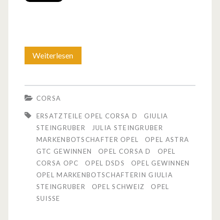
l
e
e
r
i
G
Weiterlesen
O
n
e
p
e
i
e
n
CORSA
l
l
ERSATZTEILE OPEL CORSA D
GIULIA
!
g
STEINGRUBER
JULIA STEINGRUBER
MARKENBOTSCHAFTER OPEL
OPEL ASTRA
A
i
GTC GEWINNEN
OPEL CORSA D
OPEL
l
b
CORSA OPC
OPEL DSDS
OPEL GEWINNEN
OPEL MARKENBOTSCHAFTERIN GIULIA
l
t
STEINGRUBER
OPEL SCHWEIZ
OPEL
e
n
SUISSE
s
i