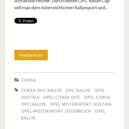
Attraktion reicher. Durch diesen OPC Rallye Cup
a
will man dem österreichischen Rallyesport und…
s
S
l
i
a
v
n
l
o
d
o
m
e
n
Weiterlesen
O
W
r
2
p
ö
S
0
e
r
CORSA
c
1
l
t
CORSA OPC RALLYE
OPC RALLYE
OPEL
h
2
C
AUSTRIA
OPEL CORSA OPC
OPEL CORSA
h
w
i
OPC RALLYE
OPEL MOTORSPORT AUSTRIA
o
e
OPEL MOTORSPORT ÖSTERREICH
OPEL
e
n
r
RALLYE
r
i
B
s