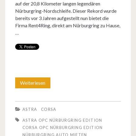
n
auf der 20,8 Kilometer langen legendären
a
e
z
Nürburgring-Nordschleife. Dieser Rekord wurde
e
O
n
bereits vor 3 Jahren aufgestellt nun bietet die
e
v
Firma Rent4Ring, direkt am Nürburgring zu Hause,
P
!
u
…
o
C
g
m
s
O
t
p
e
e
Weiterlesen
D
h
l
e
t
P
n
s
ASTRA
CORSA
e
O
c
ASTRA OPC NÜRBURGRING EDITION
r
p
CORSA OPC NÜRBURGRING EDITION
h
f
NÜRBURGRING AUTO MIETEN