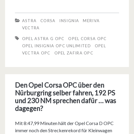
p
i
h
S
2
e
a
ASTRA
CORSA
INSIGNIA
MERIVA
e
0
M
VECTRA
n
t
1
e
OPEL ASTRA G OPC
OPEL CORSA OPC
–
u
OPEL INSIGNIA OPC UNLIMITED
OPEL
2
i
O
VECTRA OPC
OPEL ZAFIRA OPC
p
–
l
p
a
d
e
e
u
a
n
Den Opel Corsa OPC über den
l
f
s
s
Nürburgring selber fahren, 192 PS
C
R
und 230 NM sprechen dafür … was
F
t
o
dagegen?
e
a
e
r
i
h
Mit 8:47,99 Minuten hält der Opel Corsa D OPC
i
s
s
immer noch den Streckenrekord für Kleinwagen
r