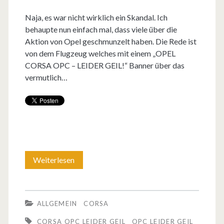
P
Naja, es war nicht wirklich ein Skandal. Ich
C
behaupte nun einfach mal, dass viele über die
–
Aktion von Opel geschmunzelt haben. Die Rede ist
von dem Flugzeug welches mit einem „OPEL
d
CORSA OPC – LEIDER GEIL!“ Banner über das
e
vermutlich…
r
s
p
o
Weiterlesen
O
r
p
t
e
l
ALLGEMEIN
CORSA
l
i
CORSA OPC LEIDER GEIL
OPC LEIDER GEIL