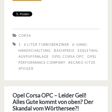
e
r
O
p
CORSA
e
1
6 LITER TURBOBENZINER
6-GANG-
l
HANDSCHALTUNG
BASISPREIS
EDELSTAHL-
AUSPUFFANLAGE
OPEL CORSA OPC
OPEL
C
PERFORMANCE COMPANY
RECARO-SITZE
o
SPOILER
r
s
Opel Corsa OPC – Leider Geil!
a
Alles Gute kommt von oben? Der
O
Skandal vom Wörthersee?!