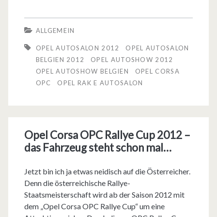
o
s
p
b
s
e
ALLGEMEIN
e
o
l
OPEL AUTOSALON 2012
OPEL AUTOSALON
n
n
a
BELGIEN 2012
OPEL AUTOSHOW 2012
?
OPEL AUTOSHOW BELGIEN
OPEL CORSA
d
u
OPC
OPEL RAK E AUTOSALON
D
e
f
e
r
d
r
n
e
Opel Corsa OPC Rallye Cup 2012 –
S
g
m
das Fahrzeug steht schon mal…
k
e
A
Jetzt bin ich ja etwas neidisch auf die Österreicher.
a
h
u
Denn die österreichische Rallye-
n
Staatsmeisterschaft wird ab der Saison 2012 mit
t
t
dem „Opel Corsa OPC Rallye Cup“ um eine
d
e
o