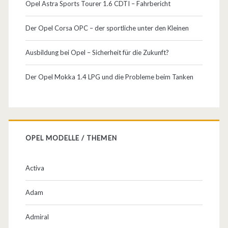
Opel Astra Sports Tourer 1.6 CDTI – Fahrbericht
e
Der Opel Corsa OPC – der sportliche unter den Kleinen
n
,
Ausbildung bei Opel – Sicherheit für die Zukunft?
1
Der Opel Mokka 1.4 LPG und die Probleme beim Tanken
9
2
P
OPEL MODELLE / THEMEN
S
u
Activa
n
Adam
d
2
Admiral