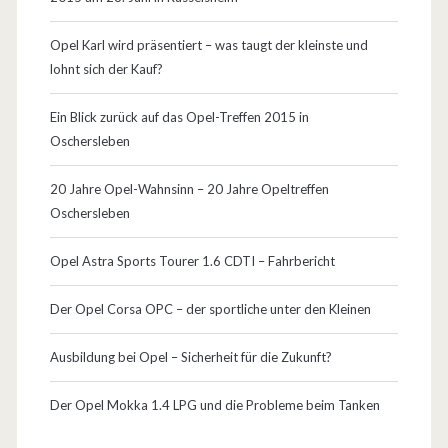
a
s
Opel Karl wird präsentiert – was taugt der kleinste und
lohnt sich der Kauf?
I
A
Ein Blick zurück auf das Opel-Treffen 2015 in
Oschersleben
A
S
20 Jahre Opel-Wahnsinn – 20 Jahre Opeltreffen
Oschersleben
e
t
Opel Astra Sports Tourer 1.6 CDTI – Fahrbericht
u
Der Opel Corsa OPC – der sportliche unter den Kleinen
p
Ausbildung bei Opel – Sicherheit für die Zukunft?
a
u
Der Opel Mokka 1.4 LPG und die Probleme beim Tanken
f