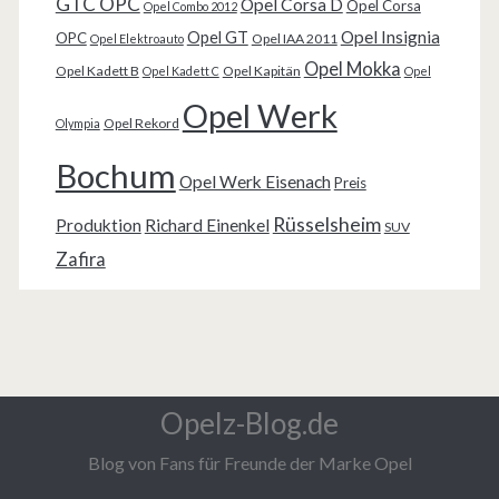
GTC OPC
Opel Corsa D
Opel Corsa
Opel Combo 2012
Opel Insignia
Opel GT
OPC
Opel IAA 2011
Opel Elektroauto
Opel Mokka
Opel Kadett B
Opel Kapitän
Opel Kadett C
Opel
Opel Werk
Opel Rekord
Olympia
Bochum
Opel Werk Eisenach
Preis
Rüsselsheim
Produktion
Richard Einenkel
SUV
Zafira
Opelz-Blog.de
Blog von Fans für Freunde der Marke Opel