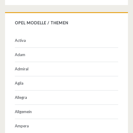
R
e
OPEL MODELLE / THEMEN
i
s
Activa
e
Adam
n
Admiral
!
Agila
Allegra
Allgemein
Ampera