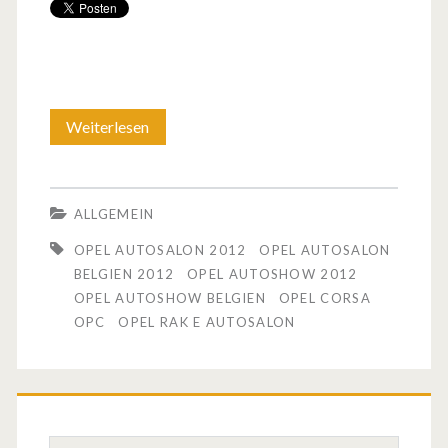
Weiterlesen
O
p
e
ALLGEMEIN
l
OPEL AUTOSALON 2012
OPEL AUTOSALON
a
BELGIEN 2012
OPEL AUTOSHOW 2012
OPEL AUTOSHOW BELGIEN
OPEL CORSA
u
OPC
OPEL RAK E AUTOSALON
f
d
e