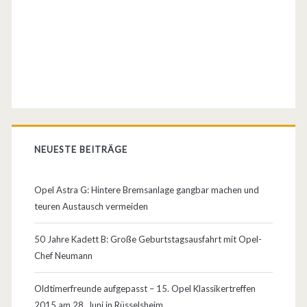
2
i
n
B
e
l
NEUESTE BEITRÄGE
g
i
Opel Astra G: Hintere Bremsanlage gangbar machen und
teuren Austausch vermeiden
e
n
50 Jahre Kadett B: Große Geburtstagsausfahrt mit Opel-
Chef Neumann
…
d
Oldtimerfreunde aufgepasst – 15. Opel Klassikertreffen
2015 am 28. Juni in Rüsselsheim