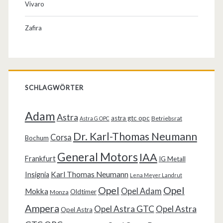
Vivaro
Zafira
SCHLAGWÖRTER
Adam
Astra
astra gtc opc
Betriebsrat
Astra G OPC
Dr. Karl-Thomas Neumann
Corsa
Bochum
General Motors
IAA
Frankfurt
IG Metall
Karl Thomas Neumann
Insignia
Lena Meyer Landrut
Opel
Opel
Opel Adam
Mokka
Oldtimer
Monza
Ampera
Opel Astra GTC
Opel Astra
Opel Astra