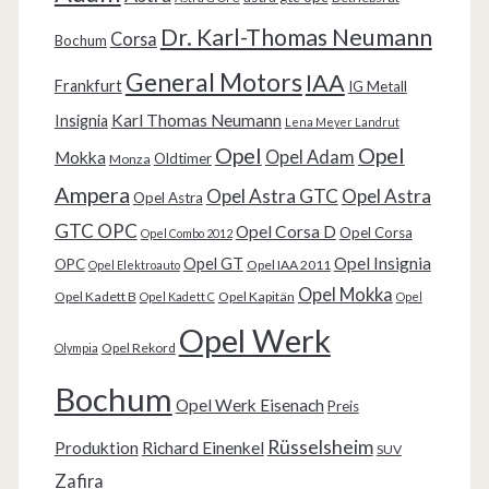
Dr. Karl-Thomas Neumann
Corsa
Bochum
General Motors
IAA
Frankfurt
IG Metall
Karl Thomas Neumann
Insignia
Lena Meyer Landrut
Opel
Opel
Opel Adam
Mokka
Oldtimer
Monza
Ampera
Opel Astra GTC
Opel Astra
Opel Astra
GTC OPC
Opel Corsa D
Opel Corsa
Opel Combo 2012
Opel Insignia
Opel GT
OPC
Opel IAA 2011
Opel Elektroauto
Opel Mokka
Opel Kadett B
Opel Kapitän
Opel Kadett C
Opel
Opel Werk
Opel Rekord
Olympia
Bochum
Opel Werk Eisenach
Preis
Rüsselsheim
Produktion
Richard Einenkel
SUV
Zafira