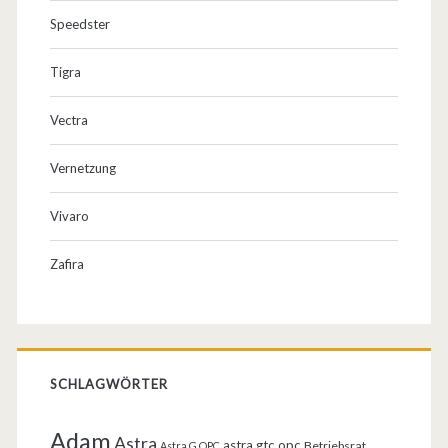
Speedster
Tigra
Vectra
Vernetzung
Vivaro
Zafira
SCHLAGWÖRTER
Adam
Astra
astra gtc opc
Betriebsrat
Astra G OPC