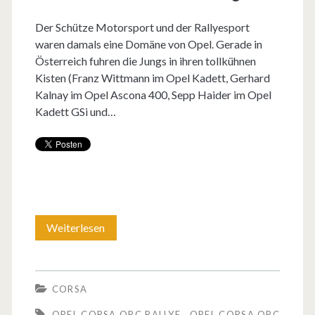
Der Schütze Motorsport und der Rallyesport
waren damals eine Domäne von Opel. Gerade in
Österreich fuhren die Jungs in ihren tollkühnen
Kisten (Franz Wittmann im Opel Kadett, Gerhard
Kalnay im Opel Ascona 400, Sepp Haider im Opel
Kadett GSi und…
Weiterlesen
O
p
e
CORSA
l
OPEL CORSA OPC RALLYE
OPEL CORSA OPC