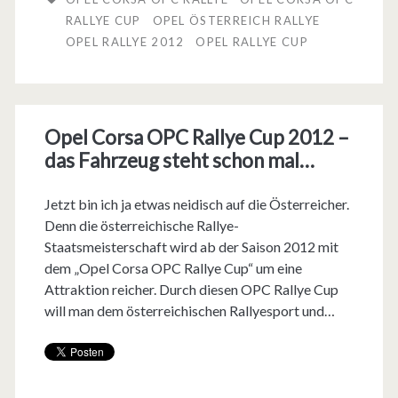
C
RALLYE CUP
OPEL ÖSTERREICH RALLYE
OPEL RALLYE 2012
OPEL RALLYE CUP
o
r
s
Opel Corsa OPC Rallye Cup 2012 –
a
das Fahrzeug steht schon mal…
O
Jetzt bin ich ja etwas neidisch auf die Österreicher.
P
Denn die österreichische Rallye-
C
Staatsmeisterschaft wird ab der Saison 2012 mit
dem „Opel Corsa OPC Rallye Cup“ um eine
R
Attraktion reicher. Durch diesen OPC Rallye Cup
a
will man dem österreichischen Rallyesport und…
l
l