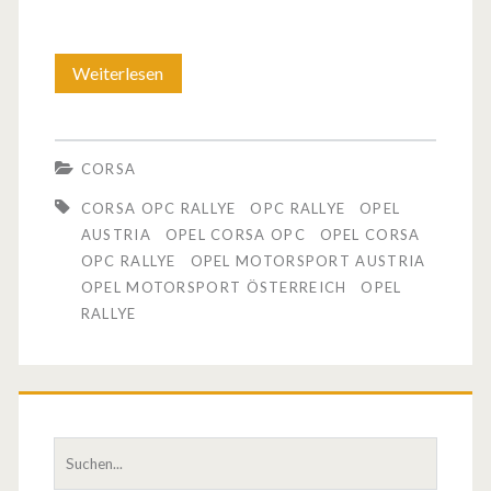
y
e
Weiterlesen
O
C
p
u
e
p
CORSA
l
–
CORSA OPC RALLYE
OPC RALLYE
OPEL
C
AUSTRIA
OPEL CORSA OPC
OPEL CORSA
l
OPC RALLYE
OPEL MOTORSPORT AUSTRIA
o
e
OPEL MOTORSPORT ÖSTERREICH
OPEL
r
RALLYE
i
s
d
a
e
O
r
S
P
i
u