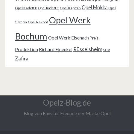
Opel Mokka
Opel Kadett B
Opel Kapitän
Opel Kadett C
Opel
Opel Werk
Opel Rekord
Olympia
Bochum
Opel Werk Eisenach
Preis
Rüsselsheim
Produktion
Richard Einenkel
SUV
Zafira
Opelz-Blog.de
Blog von Fans für Freunde der Marke Opel