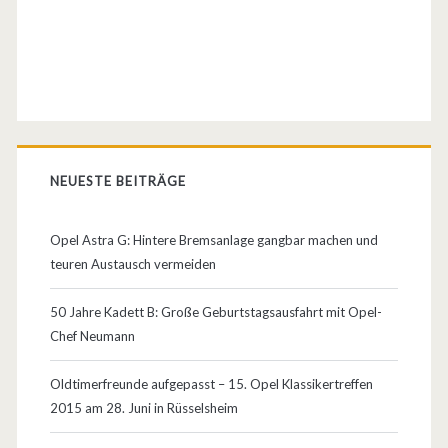
b
2
e
–
r
d
t
a
r
s
NEUESTE BEITRÄGE
o
F
t
Opel Astra G: Hintere Bremsanlage gangbar machen und
a
z
teuren Austausch vermeiden
h
d
50 Jahre Kadett B: Große Geburtstagsausfahrt mit Opel-
r
e
Chef Neumann
z
m
Oldtimerfreunde aufgepasst – 15. Opel Klassikertreffen
e
g
2015 am 28. Juni in Rüsselsheim
u
e