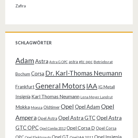
Zafira
SCHLAGWÖRTER
Adam
Astra
astra gtc opc
Betriebsrat
Astra G OPC
Dr. Karl-Thomas Neumann
Corsa
Bochum
General Motors
IAA
Frankfurt
IG Metall
Karl Thomas Neumann
Insignia
Lena Meyer Landrut
Opel
Opel
Opel Adam
Mokka
Oldtimer
Monza
Ampera
Opel Astra GTC
Opel Astra
Opel Astra
GTC OPC
Opel Corsa D
Opel Corsa
Opel Combo 2012
Opel Insignia
Opel GT
OPC
Opel IAA 2011
Opel Elektroauto