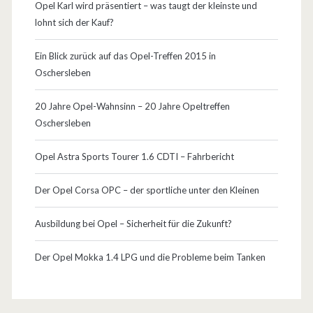
Opel Karl wird präsentiert – was taugt der kleinste und
g
i
lohnt sich der Kauf?
s
l
Ein Blick zurück auf das Opel-Treffen 2015 in
t
…
Oschersleben
e
20 Jahre Opel-Wahnsinn – 20 Jahre Opeltreffen
h
Oschersleben
t
Opel Astra Sports Tourer 1.6 CDTI – Fahrbericht
s
c
Der Opel Corsa OPC – der sportliche unter den Kleinen
h
Ausbildung bei Opel – Sicherheit für die Zukunft?
o
Der Opel Mokka 1.4 LPG und die Probleme beim Tanken
n
m