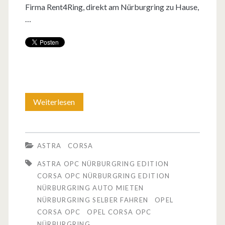
Firma Rent4Ring, direkt am Nürburgring zu Hause,
…
Weiterlesen
D
e
n
ASTRA
CORSA
O
ASTRA OPC NÜRBURGRING EDITION
p
CORSA OPC NÜRBURGRING EDITION
NÜRBURGRING AUTO MIETEN
e
NÜRBURGRING SELBER FAHREN
OPEL
l
CORSA OPC
OPEL CORSA OPC
NÜRBURGRING