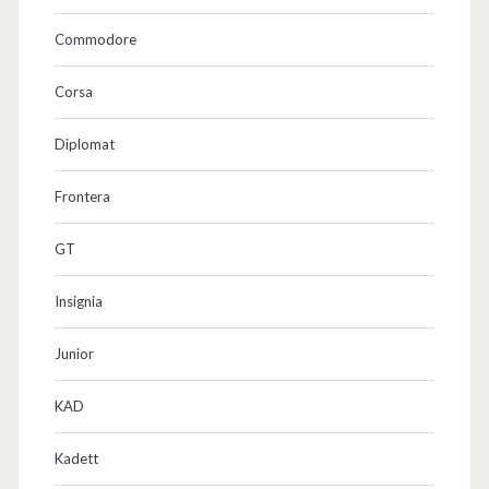
ü
Commodore
r
Corsa
…
Diplomat
w
a
Frontera
s
GT
d
Insignia
a
g
Junior
e
KAD
g
Kadett
e