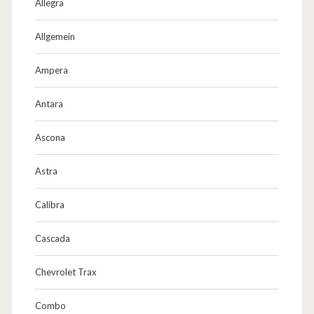
Allegra
N
M
Allgemein
s
Ampera
p
Antara
r
e
Ascona
c
Astra
h
Calibra
e
n
Cascada
d
Chevrolet Trax
a
Combo
f