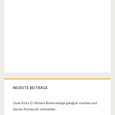
e
n
N
ü
r
b
u
r
g
NEUESTE BEITRÄGE
r
i
Opel Astra G: Hintere Bremsanlage gangbar machen und
n
teuren Austausch vermeiden