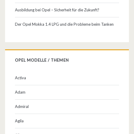
,
Ausbildung bei Opel – Sicherheit für die Zukunft?
1
Der Opel Mokka 1.4 LPG und die Probleme beim Tanken
9
2
P
OPEL MODELLE / THEMEN
S
u
Activa
n
Adam
d
2
Admiral
3
Agila
0