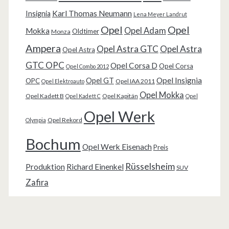
Karl Thomas Neumann
Insignia
Lena Meyer Landrut
Opel
Opel
Opel Adam
Mokka
Oldtimer
Monza
Ampera
Opel Astra GTC
Opel Astra
Opel Astra
GTC OPC
Opel Corsa D
Opel Corsa
Opel Combo 2012
Opel Insignia
Opel GT
OPC
Opel IAA 2011
Opel Elektroauto
Opel Mokka
Opel Kadett B
Opel Kapitän
Opel Kadett C
Opel
Opel Werk
Opel Rekord
Olympia
Bochum
Opel Werk Eisenach
Preis
Rüsselsheim
Produktion
Richard Einenkel
SUV
Zafira