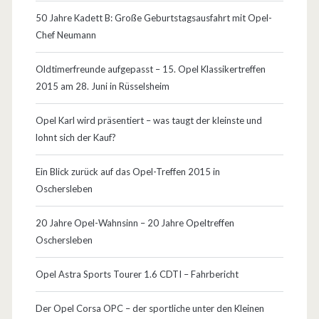
g
50 Jahre Kadett B: Große Geburtstagsausfahrt mit Opel-
s
Chef Neumann
e
Oldtimerfreunde aufgepasst – 15. Opel Klassikertreffen
l
2015 am 28. Juni in Rüsselsheim
b
Opel Karl wird präsentiert – was taugt der kleinste und
e
lohnt sich der Kauf?
r
Ein Blick zurück auf das Opel-Treffen 2015 in
f
Oschersleben
a
20 Jahre Opel-Wahnsinn – 20 Jahre Opeltreffen
h
Oschersleben
r
Opel Astra Sports Tourer 1.6 CDTI – Fahrbericht
e
Der Opel Corsa OPC – der sportliche unter den Kleinen
n