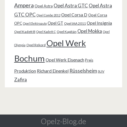
Ampera
Opel Astra GTC
Opel Astra
Opel Astra
GTC OPC
Opel Corsa D
Opel Corsa
Opel Combo 2012
Opel Insignia
Opel GT
OPC
Opel IAA 2011
Opel Elektroauto
Opel Mokka
Opel Kadett B
Opel Kapitän
Opel Kadett C
Opel
Opel Werk
Opel Rekord
Olympia
Bochum
Opel Werk Eisenach
Preis
Rüsselsheim
Produktion
Richard Einenkel
SUV
Zafira
Opelz-Blog.de