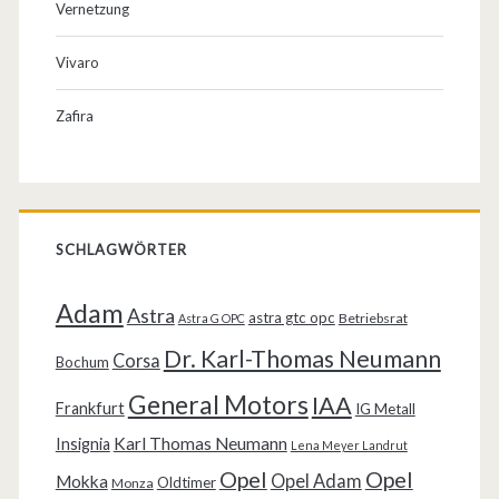
Vernetzung
Vivaro
Zafira
SCHLAGWÖRTER
Adam
Astra
astra gtc opc
Betriebsrat
Astra G OPC
Dr. Karl-Thomas Neumann
Corsa
Bochum
General Motors
IAA
Frankfurt
IG Metall
Karl Thomas Neumann
Insignia
Lena Meyer Landrut
Opel
Opel
Opel Adam
Mokka
Oldtimer
Monza