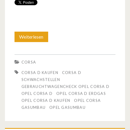
Weiterlesen
G
e
b
CORSA
r
CORSA D KAUFEN
CORSA D
a
SCHWACHSTELLEN
GEBRAUCHTWAGENCHECK OPEL CORSA D
u
OPEL CORSA D
OPEL CORSA D ERDGAS
c
OPEL CORSA D KAUFEN
OPEL CORSA
GASUMBAU
OPEL GASUMBAU
h
t