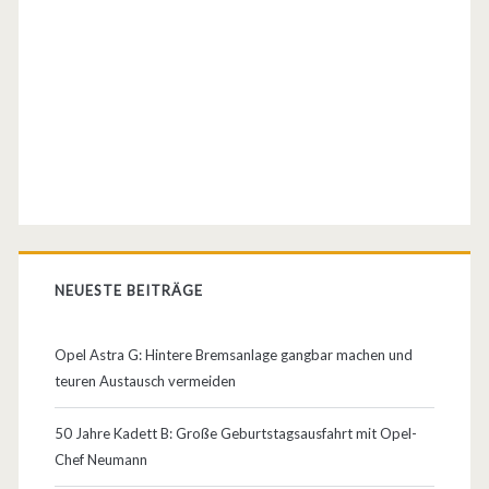
e
l
C
o
r
s
a
NEUESTE BEITRÄGE
D
Opel Astra G: Hintere Bremsanlage gangbar machen und
teuren Austausch vermeiden
50 Jahre Kadett B: Große Geburtstagsausfahrt mit Opel-
Chef Neumann