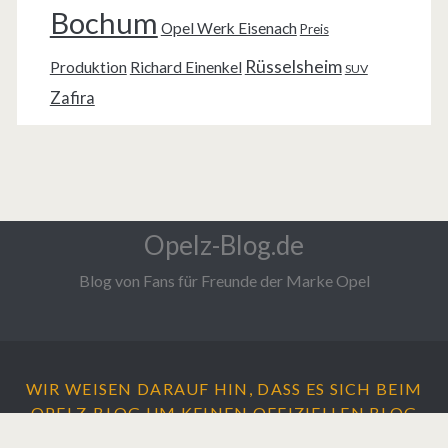
Bochum
Opel Werk Eisenach
Preis
Rüsselsheim
Produktion
Richard Einenkel
SUV
Zafira
Opelz-Blog.de
Blog von Fans für Freunde der Marke Opel
WIR WEISEN DARAUF HIN, DASS ES SICH BEIM
OPELZ-BLOG UM
KEINEN
OFFIZIELLEN BLOG
DER ADAM OPEL AG HANDELT.