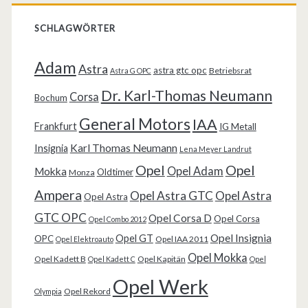
SCHLAGWÖRTER
Adam
Astra
astra gtc opc
Betriebsrat
Astra G OPC
Dr. Karl-Thomas Neumann
Corsa
Bochum
General Motors
IAA
Frankfurt
IG Metall
Karl Thomas Neumann
Insignia
Lena Meyer Landrut
Opel
Opel
Opel Adam
Mokka
Oldtimer
Monza
Ampera
Opel Astra GTC
Opel Astra
Opel Astra
GTC OPC
Opel Corsa D
Opel Corsa
Opel Combo 2012
Opel Insignia
Opel GT
OPC
Opel IAA 2011
Opel Elektroauto
Opel Mokka
Opel Kadett B
Opel Kapitän
Opel Kadett C
Opel
Opel Werk
Opel Rekord
Olympia