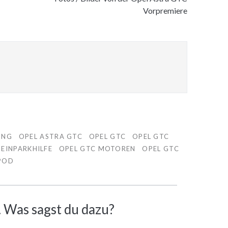
Vorpremiere
ING
OPEL ASTRA GTC
OPEL GTC
OPEL GTC
 EINPARKHILFE
OPEL GTC MOTOREN
OPEL GTC
IPOD
 Was sagst du dazu?