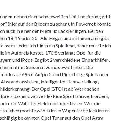
hungen, neben einer schneeweißen Uni-Lackierung gibt
n“ (hier auf den Bildern zu sehen). In Powerrot könnte
ch auch in einer der Metallic Lackierungen. Bei den
hen 18, 19 oder 20″ Alu-Felgen und im Innenraum gibt
instes Leder. Ich bin ja ein Spielkind, daher musste ich
le im Aufpreis kostet. 170 € verlangt Opel für die
ern und iPods. Es gibt 2 verschiedene Einparkhilfen,
nd einmal mit Sensoren vorne sowie hinten. Die
derate 695 € Aufpreis und für richtige Spielkinder
 Abstandsassistent, intelligenter Lichtverteilung,
childerkennung. Der Opel GTC ist ab Werk schon
fpreis das innovative FlexRide Sportfahrwerk ordern,
oder die Wahl der Elektronik überlassen. Wer die
streichen möchte wählt den in Wagenfarbe lackierten
inschlägig bekannten Opel Tuner auf den Opel Astra