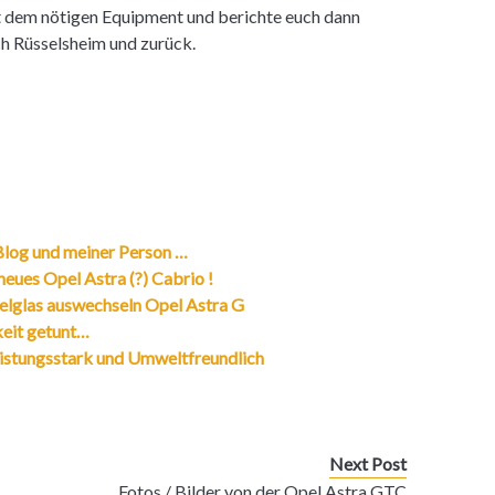
it dem nötigen Equipment und berichte euch dann
h Rüsselsheim und zurück.
 Blog und meiner Person …
eues Opel Astra (?) Cabrio !
gelglas auswechseln Opel Astra G
keit getunt…
eistungsstark und Umweltfreundlich
Next Post
Fotos / Bilder von der Opel Astra GTC