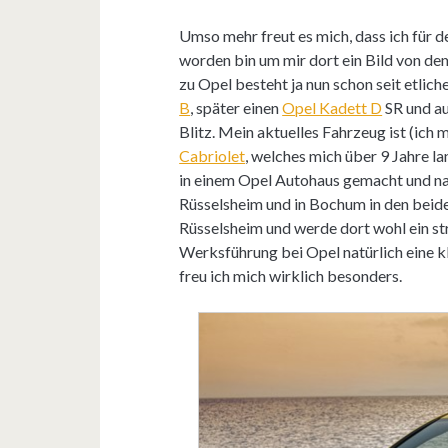
Umso mehr freut es mich, dass ich für 
worden bin um mir dort ein Bild von d
zu Opel besteht ja nun schon seit etlic
B
, später einen
Opel Kadett D
SR und a
Blitz. Mein aktuelles Fahrzeug ist (ich 
Cabriolet
, welches mich über 9 Jahre l
in einem Opel Autohaus gemacht und nat
Rüsselsheim und in Bochum in den beide
Rüsselsheim und werde dort wohl ein st
Werksführung bei Opel natürlich eine k
freu ich mich wirklich besonders.