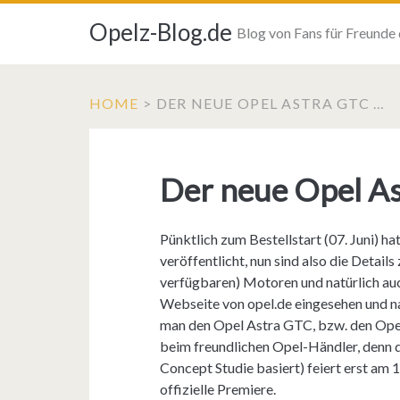
Opelz-Blog.de
Blog von Fans für Freunde
HOME
>
DER NEUE OPEL ASTRA GTC …
Der neue Opel A
Pünktlich zum Bestellstart (07. Juni) 
veröffentlicht, nun sind also die Detail
verfügbaren) Motoren und natürlich auc
Webseite von opel.de eingesehen und n
man den Opel Astra GTC, bzw. den Opel 
beim freundlichen Opel-Händler, denn d
Concept Studie basiert) feiert erst am 
offizielle Premiere.