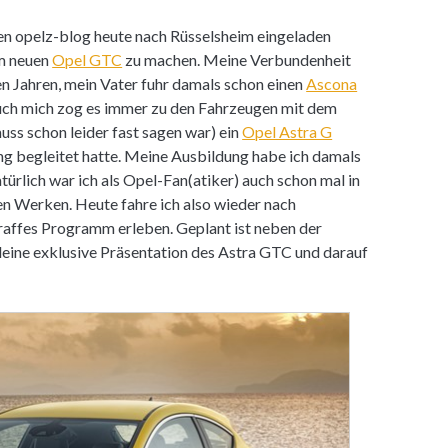
den opelz-blog heute nach Rüsselsheim eingeladen
em neuen
Opel GTC
zu machen. Meine Verbundenheit
hen Jahren, mein Vater fuhr damals schon einen
Ascona
uch mich zog es immer zu den Fahrzeugen mit dem
muss schon leider fast sagen war) ein
Opel Astra G
ang begleitet hatte. Meine Ausbildung habe ich damals
ürlich war ich als Opel-Fan(atiker) auch schon mal in
n Werken. Heute fahre ich also wieder nach
raffes Programm erleben. Geplant ist neben der
leine exklusive Präsentation des Astra GTC und darauf