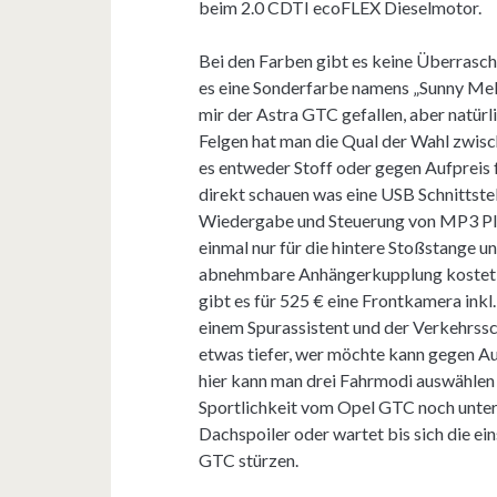
beim 2.0 CDTI ecoFLEX Dieselmotor.
Bei den Farben gibt es keine Überrasc
es eine Sonderfarbe namens „Sunny Melo
mir der Astra GTC gefallen, aber natürli
Felgen hat man die Qual der Wahl zwisc
es entweder Stoff oder gegen Aufpreis fe
direkt schauen was eine USB Schnittstel
Wiedergabe und Steuerung von MP3 Play
einmal nur für die hintere Stoßstange u
abnehmbare Anhängerkupplung kostet mo
gibt es für 525 € eine Frontkamera inkl.
einem Spurassistent und der Verkehrss
etwas tiefer, wer möchte kann gegen Au
hier kann man drei Fahrmodi auswählen 
Sportlichkeit vom Opel GTC noch unter
Dachspoiler oder wartet bis sich die e
GTC stürzen.