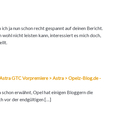
n ich ja nun schon recht gespannt auf deinen Bericht.
wohl nicht leisten kann, interessiert es mich doch,
llt.
l Astra GTC Vorpremiere > Astra > Opelz-Blog.de -
ja schon erwähnt, Opel hat einigen Bloggern die
h vor der endgültigen […]