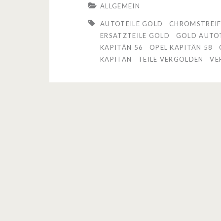
ALLGEMEIN
l
AUTOTEILE GOLD
CHROMSTREIF
K
ERSATZTEILE GOLD
GOLD AUTOT
KAPITÄN 56
OPEL KAPITÄN 58
a
KAPITÄN
TEILE VERGOLDEN
VE
p
i
t
ä
n
–
d
e
r