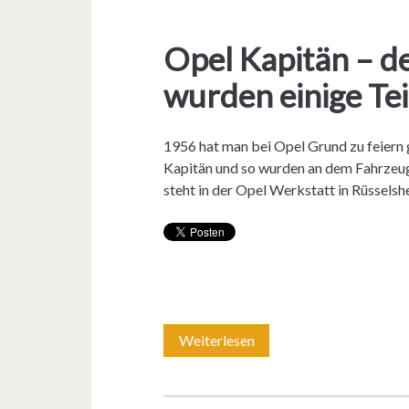
Opel Kapitän – d
wurden einige Tei
1956 hat man bei Opel Grund zu feiern 
Kapitän und so wurden an dem Fahrzeug
steht in der Opel Werkstatt in Rüsselsh
Weiterlesen
O
p
e