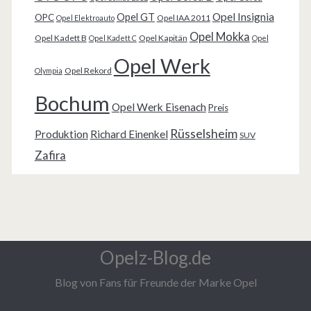
Opel Insignia
Opel GT
OPC
Opel IAA 2011
Opel Elektroauto
Opel Mokka
Opel Kadett B
Opel Kapitän
Opel Kadett C
Opel
Opel Werk
Opel Rekord
Olympia
Bochum
Opel Werk Eisenach
Preis
Rüsselsheim
Produktion
Richard Einenkel
SUV
Zafira
Opelz-Blog.de
Blog von Fans für Freunde der Marke Opel