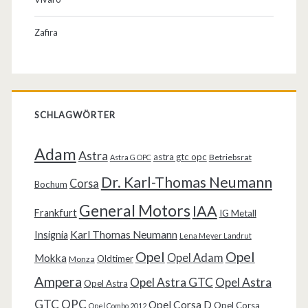
Zafira
SCHLAGWÖRTER
Adam
Astra
astra gtc opc
Betriebsrat
Astra G OPC
Dr. Karl-Thomas Neumann
Corsa
Bochum
General Motors
IAA
Frankfurt
IG Metall
Karl Thomas Neumann
Insignia
Lena Meyer Landrut
Opel
Opel
Opel Adam
Mokka
Oldtimer
Monza
Ampera
Opel Astra GTC
Opel Astra
Opel Astra
GTC OPC
Opel Corsa D
Opel Corsa
Opel Combo 2012