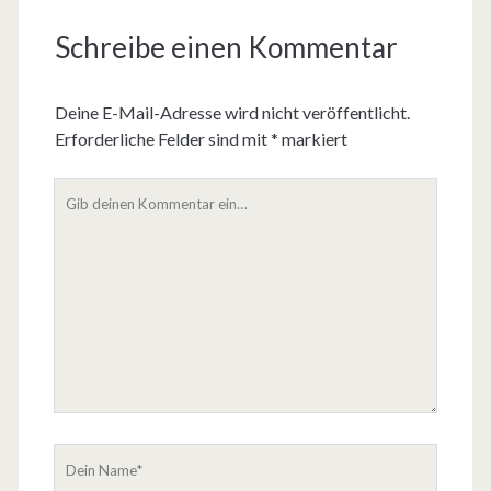
Schreibe einen Kommentar
Deine E-Mail-Adresse wird nicht veröffentlicht.
Erforderliche Felder sind mit
*
markiert
D
e
i
n
K
o
m
m
e
n
t
D
a
e