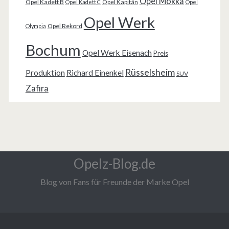
Opel Mokka
Opel Kadett B
Opel Kapitän
Opel Kadett C
Opel
Opel Werk
Opel Rekord
Olympia
Bochum
Opel Werk Eisenach
Preis
Rüsselsheim
Produktion
Richard Einenkel
SUV
Zafira
Opelz-Blog.de
Blog von Fans für Freunde der Marke Opel