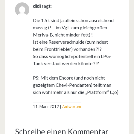
didi
sagt:
Die 1.5 t sind ja allein schon ausreichend
massig (!….im Vgl. zum gleichgroßen
Meriva-B, nicht minder fett) !
Ist eine Reserveradmulde (zumindest
beim Fronttriebler) vorhanden ?!?
So dass womöglich/potentiell ein LPG-
Tank verstaut werden könnte ?!?
PS: Mit dem Encore (und noch nicht
gezeigtem Chevi-Pendanten) teilt man
sich wohl mehr als nur die „Plattform“ !..;o)
11. März 2012
Antworten
Schreibe einen Kommentar