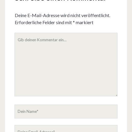
Deine E-Mail-Adresse wird nicht veröffentlicht.
Erforderliche Felder sind mit
*
markiert
D
e
i
n
K
o
m
m
e
n
t
D
a
e
r
i
D
n