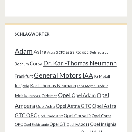
SCHLAGWÖRTER
Adam
Astra
astra gtc opc
Betriebsrat
Astra G OPC
Dr. Karl-Thomas Neumann
Corsa
Bochum
General Motors
IAA
Frankfurt
IG Metall
Karl Thomas Neumann
Insignia
Lena Meyer Landrut
Opel
Opel
Opel Adam
Mokka
Oldtimer
Monza
Ampera
Opel Astra GTC
Opel Astra
Opel Astra
GTC OPC
Opel Corsa D
Opel Corsa
Opel Combo 2012
Opel Insignia
Opel GT
OPC
Opel IAA 2011
Opel Elektroauto