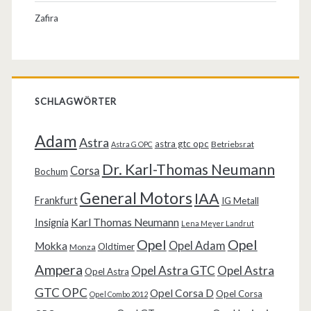
Zafira
SCHLAGWÖRTER
Adam
Astra
astra gtc opc
Betriebsrat
Astra G OPC
Dr. Karl-Thomas Neumann
Corsa
Bochum
General Motors
IAA
Frankfurt
IG Metall
Karl Thomas Neumann
Insignia
Lena Meyer Landrut
Opel
Opel
Opel Adam
Mokka
Oldtimer
Monza
Ampera
Opel Astra GTC
Opel Astra
Opel Astra
GTC OPC
Opel Corsa D
Opel Corsa
Opel Combo 2012