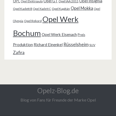
Opel Insignia
Opel GT
OPC
Opel IAA 2011
Opel Elektroauto
Opel Mokka
Opel Kadett B
Opel Kapitän
Opel Kadett C
Opel
Opel Werk
Opel Rekord
Olympia
Bochum
Opel Werk Eisenach
Preis
Rüsselsheim
Produktion
Richard Einenkel
SUV
Zafira
Opelz-Blog.de
Blog von Fans für Freunde der Marke Opel