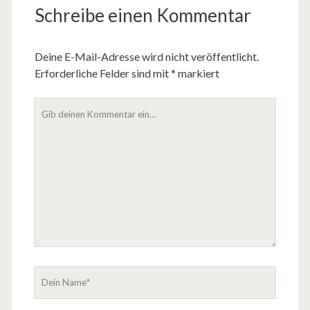
Schreibe einen Kommentar
Deine E-Mail-Adresse wird nicht veröffentlicht.
Erforderliche Felder sind mit
*
markiert
D
e
i
n
K
o
m
m
e
n
t
D
a
e
r
i