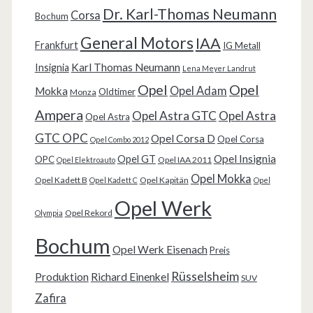
Dr. Karl-Thomas Neumann
Corsa
Bochum
General Motors
IAA
Frankfurt
IG Metall
Karl Thomas Neumann
Insignia
Lena Meyer Landrut
Opel
Opel
Opel Adam
Mokka
Oldtimer
Monza
Ampera
Opel Astra GTC
Opel Astra
Opel Astra
GTC OPC
Opel Corsa D
Opel Corsa
Opel Combo 2012
Opel Insignia
Opel GT
OPC
Opel IAA 2011
Opel Elektroauto
Opel Mokka
Opel Kadett B
Opel Kapitän
Opel Kadett C
Opel
Opel Werk
Opel Rekord
Olympia
Bochum
Opel Werk Eisenach
Preis
Rüsselsheim
Produktion
Richard Einenkel
SUV
Zafira