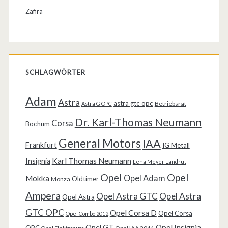
Zafira
SCHLAGWÖRTER
Adam
Astra
astra gtc opc
Betriebsrat
Astra G OPC
Dr. Karl-Thomas Neumann
Corsa
Bochum
General Motors
IAA
Frankfurt
IG Metall
Karl Thomas Neumann
Insignia
Lena Meyer Landrut
Opel
Opel
Opel Adam
Mokka
Oldtimer
Monza
Ampera
Opel Astra GTC
Opel Astra
Opel Astra
GTC OPC
Opel Corsa D
Opel Corsa
Opel Combo 2012
Opel Insignia
Opel GT
OPC