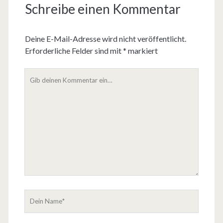
Schreibe einen Kommentar
Deine E-Mail-Adresse wird nicht veröffentlicht.
Erforderliche Felder sind mit
*
markiert
D
e
i
n
K
o
m
m
e
n
t
D
a
e
r
i