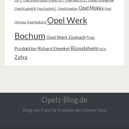
Opel IAA 2011
Opel Elektroauto
Opel Mokka
Opel Kadett B
Opel Kapitän
Opel Kadett C
Opel
Opel Werk
Opel Rekord
Olympia
Bochum
Opel Werk Eisenach
Preis
Rüsselsheim
Produktion
Richard Einenkel
SUV
Zafira
Opelz-Blog.de
Blog von Fans für Freunde der Marke Opel