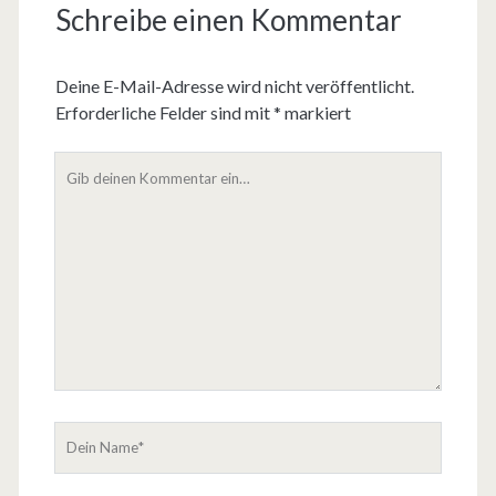
Schreibe einen Kommentar
Deine E-Mail-Adresse wird nicht veröffentlicht.
Erforderliche Felder sind mit
*
markiert
D
e
i
n
K
o
m
m
e
n
t
D
a
e
r
i