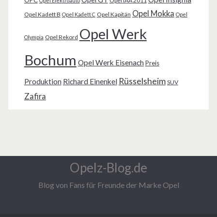
Opel IAA 2011
Opel Elektroauto
Opel Mokka
Opel Kadett B
Opel Kapitän
Opel Kadett C
Opel
Opel Werk
Opel Rekord
Olympia
Bochum
Opel Werk Eisenach
Preis
Rüsselsheim
Produktion
Richard Einenkel
SUV
Zafira
Opelz-Blog.de
Blog von Fans für Freunde der Marke Opel