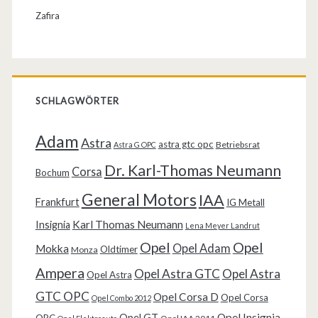
Zafira
SCHLAGWÖRTER
Adam
Astra
astra gtc opc
Betriebsrat
Astra G OPC
Dr. Karl-Thomas Neumann
Corsa
Bochum
General Motors
IAA
Frankfurt
IG Metall
Karl Thomas Neumann
Insignia
Lena Meyer Landrut
Opel
Opel
Opel Adam
Mokka
Oldtimer
Monza
Ampera
Opel Astra GTC
Opel Astra
Opel Astra
GTC OPC
Opel Corsa D
Opel Corsa
Opel Combo 2012
Opel Insignia
Opel GT
OPC