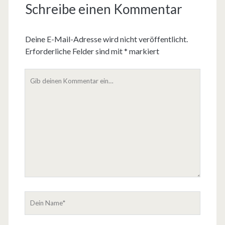
Schreibe einen Kommentar
Deine E-Mail-Adresse wird nicht veröffentlicht.
Erforderliche Felder sind mit
*
markiert
D
e
i
n
K
o
m
m
e
n
t
D
a
e
r
i