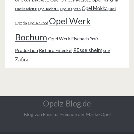
Opel IAA 2011
Opel Elektroauto
Opel Mokka
Opel Kadett B
Opel Kapitän
Opel Kadett C
Opel
Opel Werk
Opel Rekord
Olympia
Bochum
Opel Werk Eisenach
Preis
Rüsselsheim
Produktion
Richard Einenkel
SUV
Zafira
Opelz-Blog.de
Blog von Fans für Freunde der Marke Opel