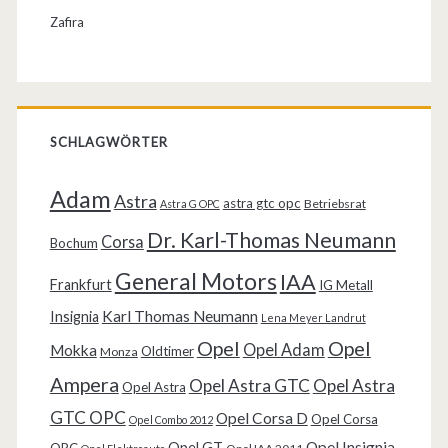
Zafira
SCHLAGWÖRTER
Adam
Astra
astra gtc opc
Betriebsrat
Astra G OPC
Dr. Karl-Thomas Neumann
Corsa
Bochum
General Motors
IAA
Frankfurt
IG Metall
Karl Thomas Neumann
Insignia
Lena Meyer Landrut
Opel
Opel
Opel Adam
Mokka
Oldtimer
Monza
Ampera
Opel Astra GTC
Opel Astra
Opel Astra
GTC OPC
Opel Corsa D
Opel Corsa
Opel Combo 2012
Opel Insignia
Opel GT
OPC