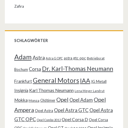
Zafira
SCHLAGWÖRTER
Adam
Astra
astra gtc opc
Betriebsrat
Astra G OPC
Dr. Karl-Thomas Neumann
Corsa
Bochum
General Motors
IAA
Frankfurt
IG Metall
Karl Thomas Neumann
Insignia
Lena Meyer Landrut
Opel
Opel
Opel Adam
Mokka
Oldtimer
Monza
Ampera
Opel Astra GTC
Opel Astra
Opel Astra
GTC OPC
Opel Corsa D
Opel Corsa
Opel Combo 2012
Opel Insignia
Opel GT
OPC