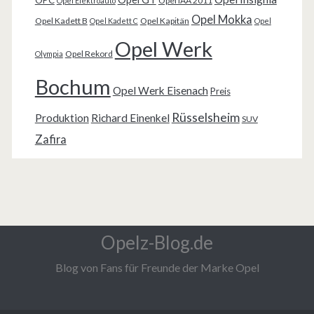
Opel IAA 2011
Opel Elektroauto
Opel Mokka
Opel Kadett B
Opel Kapitän
Opel Kadett C
Opel
Opel Werk
Opel Rekord
Olympia
Bochum
Opel Werk Eisenach
Preis
Rüsselsheim
Produktion
Richard Einenkel
SUV
Zafira
Opelz-Blog.de
Blog von Fans für Freunde der Marke Opel