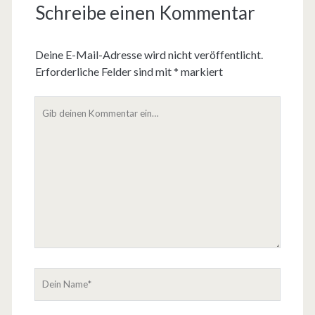
Schreibe einen Kommentar
Deine E-Mail-Adresse wird nicht veröffentlicht.
Erforderliche Felder sind mit
*
markiert
D
e
i
n
K
o
m
m
e
n
t
D
a
e
r
i