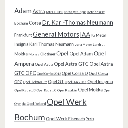
Adam
Astra
astra gtc opc
Betriebsrat
Astra G OPC
Dr. Karl-Thomas Neumann
Corsa
Bochum
General Motors
IAA
Frankfurt
IG Metall
Karl Thomas Neumann
Insignia
Lena Meyer Landrut
Opel
Opel
Opel Adam
Mokka
Oldtimer
Monza
Ampera
Opel Astra GTC
Opel Astra
Opel Astra
GTC OPC
Opel Corsa D
Opel Corsa
Opel Combo 2012
Opel Insignia
Opel GT
OPC
Opel IAA 2011
Opel Elektroauto
Opel Mokka
Opel Kadett B
Opel Kapitän
Opel Kadett C
Opel
Opel Werk
Opel Rekord
Olympia
Bochum
Opel Werk Eisenach
Preis