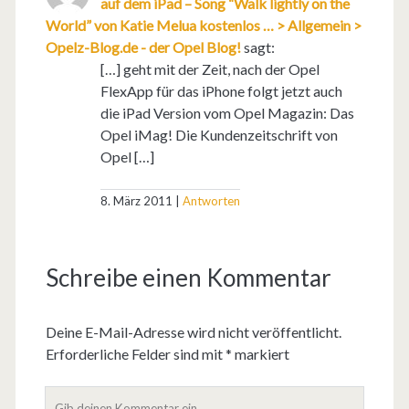
auf dem iPad – Song “Walk lightly on the
World” von Katie Melua kostenlos … > Allgemein >
Opelz-Blog.de - der Opel Blog!
sagt:
[…] geht mit der Zeit, nach der Opel
FlexApp für das iPhone folgt jetzt auch
die iPad Version vom Opel Magazin: Das
Opel iMag! Die Kundenzeitschrift von
Opel […]
8. März 2011
Antworten
Schreibe einen Kommentar
Deine E-Mail-Adresse wird nicht veröffentlicht.
Erforderliche Felder sind mit
*
markiert
D