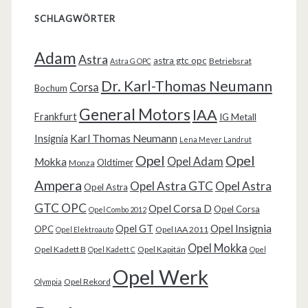
SCHLAGWÖRTER
Adam
Astra
astra gtc opc
Betriebsrat
Astra G OPC
Dr. Karl-Thomas Neumann
Corsa
Bochum
General Motors
IAA
Frankfurt
IG Metall
Karl Thomas Neumann
Insignia
Lena Meyer Landrut
Opel
Opel
Opel Adam
Mokka
Oldtimer
Monza
Ampera
Opel Astra GTC
Opel Astra
Opel Astra
GTC OPC
Opel Corsa D
Opel Corsa
Opel Combo 2012
Opel Insignia
Opel GT
OPC
Opel IAA 2011
Opel Elektroauto
Opel Mokka
Opel Kadett B
Opel Kapitän
Opel Kadett C
Opel
Opel Werk
Opel Rekord
Olympia