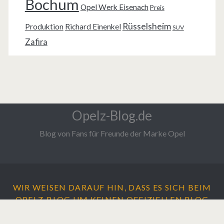
Bochum
Opel Werk Eisenach
Preis
Rüsselsheim
Produktion
Richard Einenkel
SUV
Zafira
Opelz-Blog.de
Blog von Fans für Freunde der Marke Opel
WIR WEISEN DARAUF HIN, DASS ES SICH BEIM
OPELZ-BLOG UM
KEINEN
OFFIZIELLEN BLOG
DER ADAM OPEL AG HANDELT.