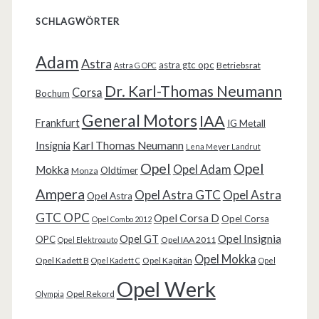
SCHLAGWÖRTER
Adam
Astra
astra gtc opc
Betriebsrat
Astra G OPC
Dr. Karl-Thomas Neumann
Corsa
Bochum
General Motors
IAA
Frankfurt
IG Metall
Karl Thomas Neumann
Insignia
Lena Meyer Landrut
Opel
Opel
Opel Adam
Mokka
Oldtimer
Monza
Ampera
Opel Astra GTC
Opel Astra
Opel Astra
GTC OPC
Opel Corsa D
Opel Corsa
Opel Combo 2012
Opel Insignia
Opel GT
OPC
Opel IAA 2011
Opel Elektroauto
Opel Mokka
Opel Kadett B
Opel Kapitän
Opel Kadett C
Opel
Opel Werk
Opel Rekord
Olympia