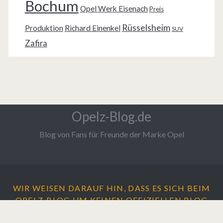
Bochum
Opel Werk Eisenach
Preis
Rüsselsheim
Produktion
Richard Einenkel
SUV
Zafira
Opelz-Blog.de
Blog von Fans für Freunde der Marke Opel
WIR WEISEN DARAUF HIN, DASS ES SICH BEIM
OPELZ-BLOG UM
KEINEN
OFFIZIELLEN BLOG
DER ADAM OPEL AG HANDELT.