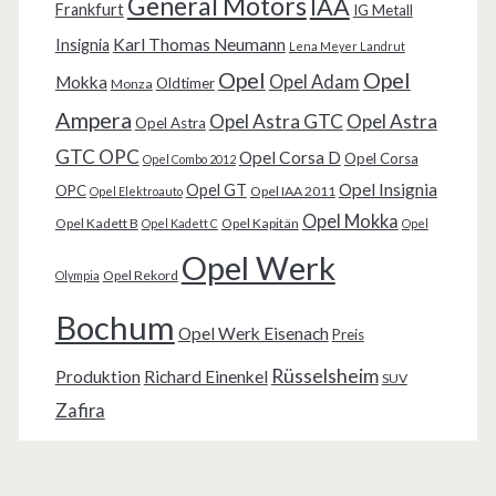
General Motors
IAA
Frankfurt
IG Metall
Karl Thomas Neumann
Insignia
Lena Meyer Landrut
Opel
Opel
Opel Adam
Mokka
Oldtimer
Monza
Ampera
Opel Astra GTC
Opel Astra
Opel Astra
GTC OPC
Opel Corsa D
Opel Corsa
Opel Combo 2012
Opel Insignia
Opel GT
OPC
Opel IAA 2011
Opel Elektroauto
Opel Mokka
Opel Kadett B
Opel Kapitän
Opel Kadett C
Opel
Opel Werk
Opel Rekord
Olympia
Bochum
Opel Werk Eisenach
Preis
Rüsselsheim
Produktion
Richard Einenkel
SUV
Zafira