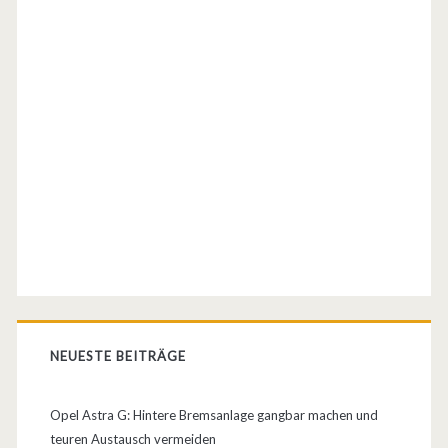
i
c
h
)
NEUESTE BEITRÄGE
Opel Astra G: Hintere Bremsanlage gangbar machen und
teuren Austausch vermeiden