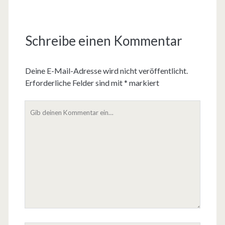
Schreibe einen Kommentar
Deine E-Mail-Adresse wird nicht veröffentlicht.
Erforderliche Felder sind mit
*
markiert
D
e
i
n
K
o
m
m
e
n