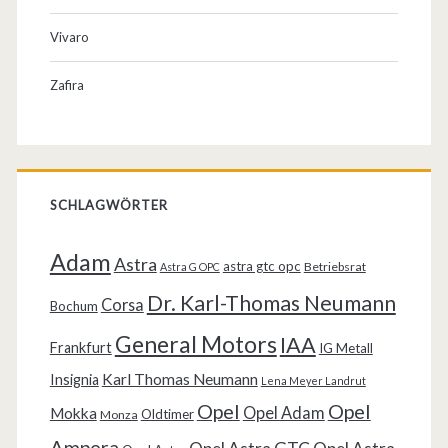
Vivaro
Zafira
SCHLAGWÖRTER
Adam
Astra
astra gtc opc
Betriebsrat
Astra G OPC
Dr. Karl-Thomas Neumann
Corsa
Bochum
General Motors
IAA
Frankfurt
IG Metall
Karl Thomas Neumann
Insignia
Lena Meyer Landrut
Opel
Opel
Opel Adam
Mokka
Oldtimer
Monza
Ampera