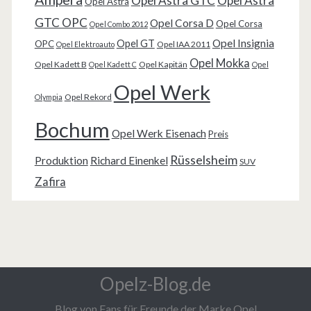
Opel Astra GTC
Opel Astra
Opel Astra
GTC OPC
Opel Corsa D
Opel Corsa
Opel Combo 2012
Opel Insignia
Opel GT
OPC
Opel IAA 2011
Opel Elektroauto
Opel Mokka
Opel Kadett B
Opel Kapitän
Opel Kadett C
Opel
Opel Werk
Opel Rekord
Olympia
Bochum
Opel Werk Eisenach
Preis
Rüsselsheim
Produktion
Richard Einenkel
SUV
Zafira
Opelz-Blog.de
Blog von Fans für Freunde der Marke Opel