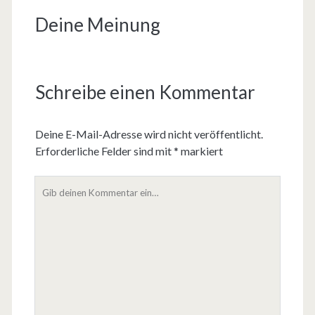
Deine Meinung
Schreibe einen Kommentar
Deine E-Mail-Adresse wird nicht veröffentlicht.
Erforderliche Felder sind mit
*
markiert
D
e
i
n
K
o
m
m