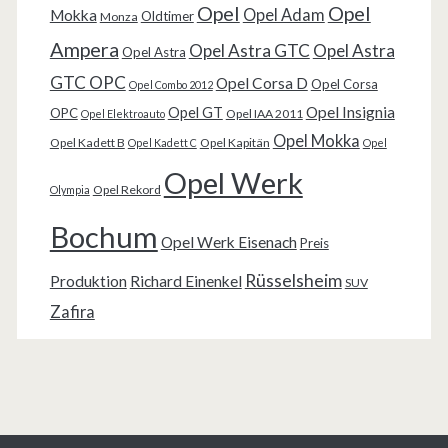
Opel
Opel
Opel Adam
Mokka
Oldtimer
Monza
Ampera
Opel Astra GTC
Opel Astra
Opel Astra
GTC OPC
Opel Corsa D
Opel Corsa
Opel Combo 2012
Opel Insignia
Opel GT
OPC
Opel IAA 2011
Opel Elektroauto
Opel Mokka
Opel Kadett B
Opel Kapitän
Opel Kadett C
Opel
Opel Werk
Opel Rekord
Olympia
Bochum
Opel Werk Eisenach
Preis
Rüsselsheim
Produktion
Richard Einenkel
SUV
Zafira