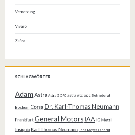
Vernetzung
Vivaro
Zafira
SCHLAGWÖRTER
Adam
Astra
astra gtc opc
Betriebsrat
Astra G OPC
Dr. Karl-Thomas Neumann
Corsa
Bochum
General Motors
IAA
Frankfurt
IG Metall
Karl Thomas Neumann
Insignia
Lena Meyer Landrut