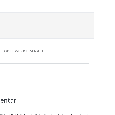
N
OPEL WERK EISENACH
entar