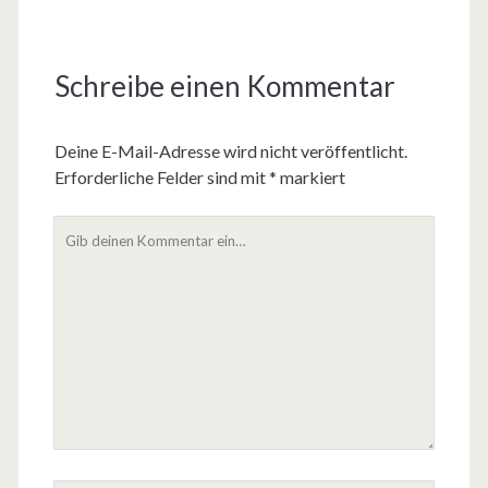
Schreibe einen Kommentar
Deine E-Mail-Adresse wird nicht veröffentlicht.
Erforderliche Felder sind mit
*
markiert
D
e
i
n
K
o
m
m
e
n