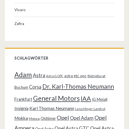
Vivaro
Zafira
SCHLAGWÖRTER
Adam
Astra
astra gtc opc
Betriebsrat
Astra G OPC
Dr. Karl-Thomas Neumann
Corsa
Bochum
General Motors
IAA
Frankfurt
IG Metall
Karl Thomas Neumann
Insignia
Lena Meyer Landrut
Opel
Opel
Opel Adam
Mokka
Oldtimer
Monza
Ampera
Opel Astra GTC
Opel Astra
Opel Astra