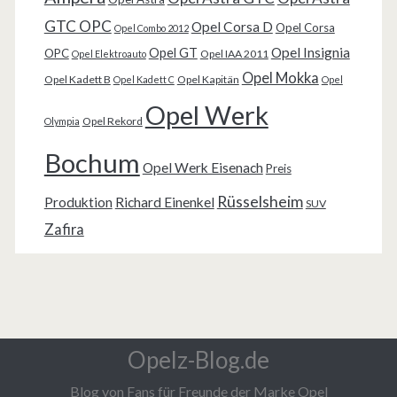
GTC OPC
Opel Corsa D
Opel Corsa
Opel Combo 2012
Opel Insignia
Opel GT
OPC
Opel IAA 2011
Opel Elektroauto
Opel Mokka
Opel Kadett B
Opel Kapitän
Opel Kadett C
Opel
Opel Werk
Opel Rekord
Olympia
Bochum
Opel Werk Eisenach
Preis
Rüsselsheim
Produktion
Richard Einenkel
SUV
Zafira
Opelz-Blog.de
Blog von Fans für Freunde der Marke Opel