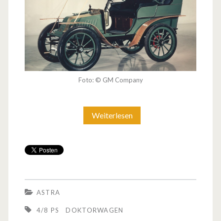
Foto: © GM Company
Weiterlesen
D
o
k
t
o
ASTRA
r
4/8 PS
DOKTORWAGEN