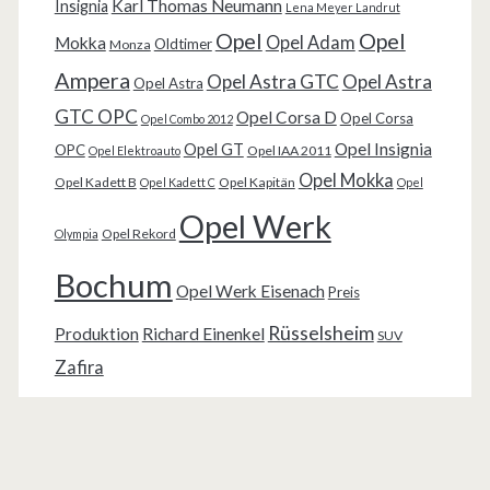
Karl Thomas Neumann
Insignia
Lena Meyer Landrut
Opel
Opel
Opel Adam
Mokka
Oldtimer
Monza
Ampera
Opel Astra GTC
Opel Astra
Opel Astra
GTC OPC
Opel Corsa D
Opel Corsa
Opel Combo 2012
Opel Insignia
Opel GT
OPC
Opel IAA 2011
Opel Elektroauto
Opel Mokka
Opel Kadett B
Opel Kapitän
Opel Kadett C
Opel
Opel Werk
Opel Rekord
Olympia
Bochum
Opel Werk Eisenach
Preis
Rüsselsheim
Produktion
Richard Einenkel
SUV
Zafira