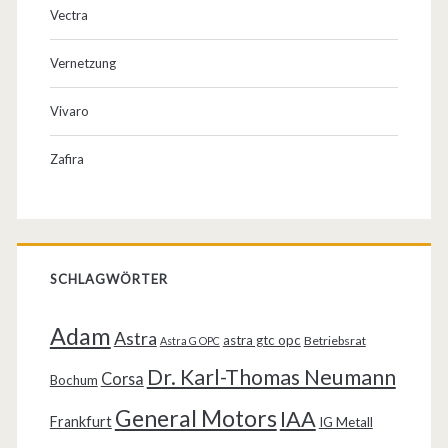
Vectra
Vernetzung
Vivaro
Zafira
SCHLAGWÖRTER
Adam
Astra
astra gtc opc
Betriebsrat
Astra G OPC
Dr. Karl-Thomas Neumann
Corsa
Bochum
General Motors
IAA
Frankfurt
IG Metall