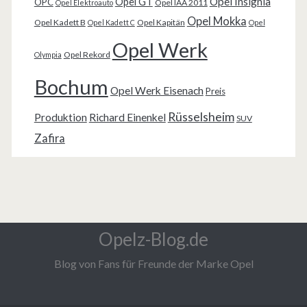
Opel Insignia
Opel GT
OPC
Opel IAA 2011
Opel Elektroauto
Opel Mokka
Opel Kadett B
Opel Kapitän
Opel Kadett C
Opel
Opel Werk
Opel Rekord
Olympia
Bochum
Opel Werk Eisenach
Preis
Rüsselsheim
Produktion
Richard Einenkel
SUV
Zafira
Opelz-Blog.de
Blog von Fans für Freunde der Marke Opel