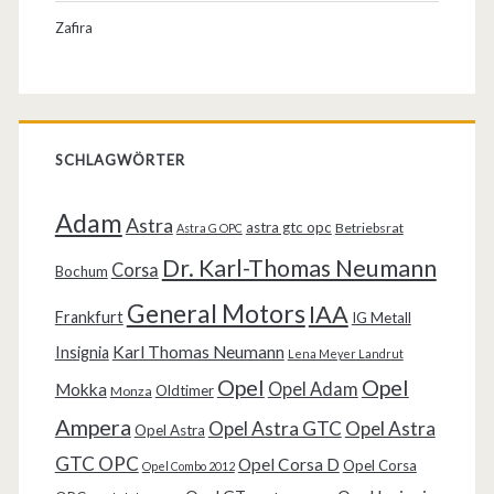
Zafira
SCHLAGWÖRTER
Adam
Astra
astra gtc opc
Betriebsrat
Astra G OPC
Dr. Karl-Thomas Neumann
Corsa
Bochum
General Motors
IAA
Frankfurt
IG Metall
Karl Thomas Neumann
Insignia
Lena Meyer Landrut
Opel
Opel
Opel Adam
Mokka
Oldtimer
Monza
Ampera
Opel Astra GTC
Opel Astra
Opel Astra
GTC OPC
Opel Corsa D
Opel Corsa
Opel Combo 2012