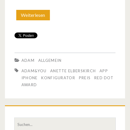
Weiterlesen
R
e
d
D
o
ADAM
ALLGEMEIN
t
ADAM&YOU
ANETTE ELBERSKIRCH
APP
A
IPHONE
KONFIGURATOR
PREIS
RED DOT
AWARD
w
a
r
d
S
u
f