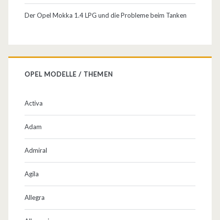
E
Der Opel Mokka 1.4 LPG und die Probleme beim Tanken
r
s
a
OPEL MODELLE / THEMEN
t
z
Activa
t
Adam
e
Admiral
i
l
Agila
e
Allegra
u