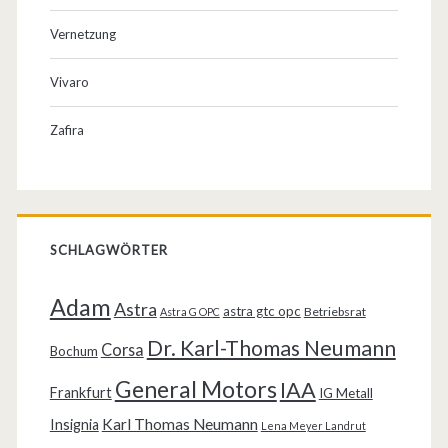
Vernetzung
Vivaro
Zafira
SCHLAGWÖRTER
Adam
Astra
astra gtc opc
Betriebsrat
Astra G OPC
Dr. Karl-Thomas Neumann
Corsa
Bochum
General Motors
IAA
Frankfurt
IG Metall
Karl Thomas Neumann
Insignia
Lena Meyer Landrut