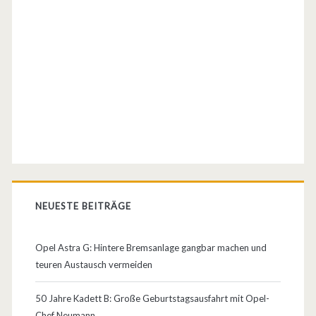
g
/
S
c
h
w
a
c
NEUESTE BEITRÄGE
h
s
Opel Astra G: Hintere Bremsanlage gangbar machen und
teuren Austausch vermeiden
t
e
50 Jahre Kadett B: Große Geburtstagsausfahrt mit Opel-
Chef Neumann