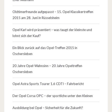
l
l
Oldtimerfreunde aufgepasst – 15. Opel Klassikertreffen
2015 am 28. Juni in Rüsselsheim
e
n
Opel Karl wird präsentiert – was taugt der kleinste und
lohnt sich der Kauf?
/
M
Ein Blick zurück auf das Opel-Treffen 2015 in
Oschersleben
o
t
20 Jahre Opel-Wahnsinn – 20 Jahre Opeltreffen
Oschersleben
o
r
Opel Astra Sports Tourer 1.6 CDTI – Fahrbericht
e
Der Opel Corsa OPC – der sportliche unter den Kleinen
n
Ausbildung bei Opel – Sicherheit für die Zukunft?
/