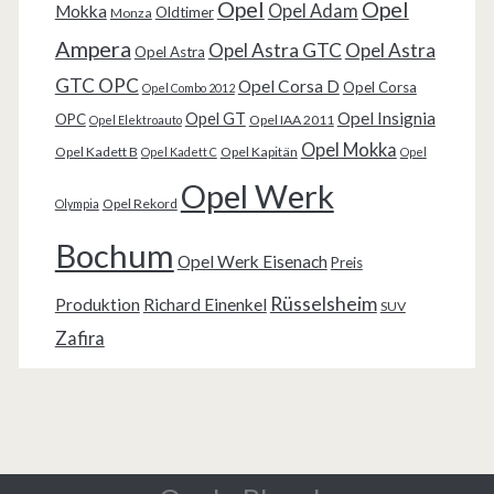
Opel
Opel
Opel Adam
Mokka
Oldtimer
Monza
Ampera
Opel Astra GTC
Opel Astra
Opel Astra
GTC OPC
Opel Corsa D
Opel Corsa
Opel Combo 2012
Opel Insignia
Opel GT
OPC
Opel IAA 2011
Opel Elektroauto
Opel Mokka
Opel Kadett B
Opel Kapitän
Opel Kadett C
Opel
Opel Werk
Opel Rekord
Olympia
Bochum
Opel Werk Eisenach
Preis
Rüsselsheim
Produktion
Richard Einenkel
SUV
Zafira