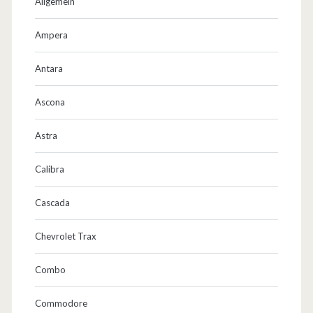
Allgemein
v
m
Ampera
.
Antara
Ascona
Astra
Calibra
Cascada
Chevrolet Trax
Combo
Commodore