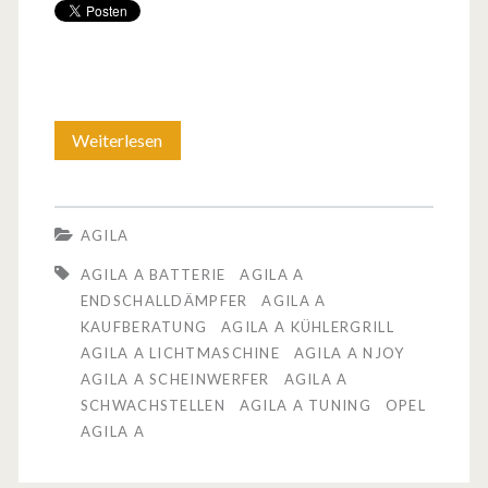
Weiterlesen
O
p
e
AGILA
l
AGILA A BATTERIE
AGILA A
A
ENDSCHALLDÄMPFER
AGILA A
KAUFBERATUNG
AGILA A KÜHLERGRILL
g
AGILA A LICHTMASCHINE
AGILA A NJOY
i
AGILA A SCHEINWERFER
AGILA A
SCHWACHSTELLEN
AGILA A TUNING
OPEL
l
AGILA A
a