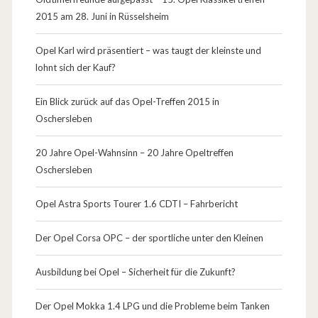
h
2015 am 28. Juni in Rüsselsheim
s
Opel Karl wird präsentiert – was taugt der kleinste und
t
lohnt sich der Kauf?
e
Ein Blick zurück auf das Opel-Treffen 2015 in
l
Oschersleben
l
20 Jahre Opel-Wahnsinn – 20 Jahre Opeltreffen
e
Oschersleben
n
Opel Astra Sports Tourer 1.6 CDTI – Fahrbericht
–
E
Der Opel Corsa OPC – der sportliche unter den Kleinen
r
Ausbildung bei Opel – Sicherheit für die Zukunft?
s
Der Opel Mokka 1.4 LPG und die Probleme beim Tanken
a