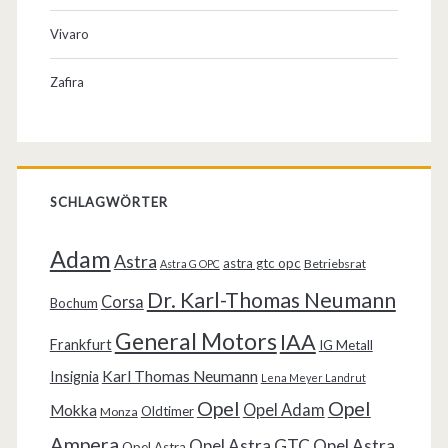
Vivaro
Zafira
SCHLAGWÖRTER
Adam
Astra
astra gtc opc
Betriebsrat
Astra G OPC
Dr. Karl-Thomas Neumann
Corsa
Bochum
General Motors
IAA
Frankfurt
IG Metall
Karl Thomas Neumann
Insignia
Lena Meyer Landrut
Opel
Opel
Opel Adam
Mokka
Oldtimer
Monza
Ampera
Opel Astra GTC
Opel Astra
Opel Astra