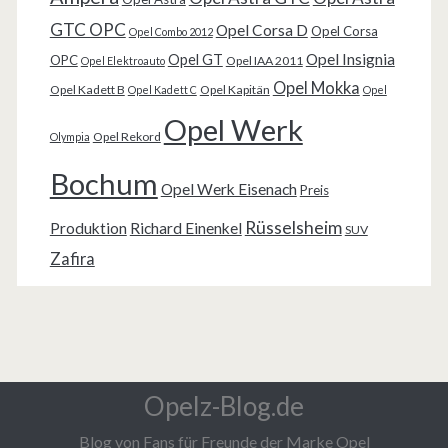
GTC OPC
Opel Corsa D
Opel Corsa
Opel Combo 2012
Opel Insignia
Opel GT
OPC
Opel IAA 2011
Opel Elektroauto
Opel Mokka
Opel Kadett B
Opel Kapitän
Opel Kadett C
Opel
Opel Werk
Opel Rekord
Olympia
Bochum
Opel Werk Eisenach
Preis
Rüsselsheim
Produktion
Richard Einenkel
SUV
Zafira
Opelz-Blog.de
Blog von Fans für Freunde der Marke Opel