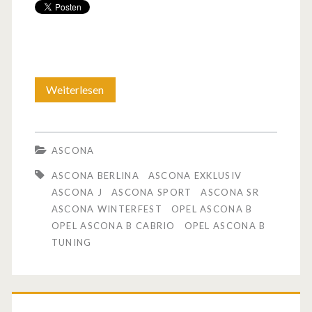
Weiterlesen
O
p
e
ASCONA
l
ASCONA BERLINA
ASCONA EXKLUSIV
A
ASCONA J
ASCONA SPORT
ASCONA SR
ASCONA WINTERFEST
OPEL ASCONA B
s
OPEL ASCONA B CABRIO
OPEL ASCONA B
c
TUNING
o
n