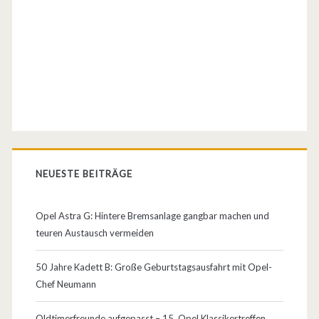
d
e
l
l
e
–
S
NEUESTE BEITRÄGE
c
Opel Astra G: Hintere Bremsanlage gangbar machen und
h
teuren Austausch vermeiden
w
50 Jahre Kadett B: Große Geburtstagsausfahrt mit Opel-
a
Chef Neumann
c
Oldtimerfreunde aufgepasst – 15. Opel Klassikertreffen