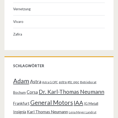
Vernetzung
Vivaro
Zafira
SCHLAGWÖRTER
Adam
Astra
astra gtc opc
Betriebsrat
Astra G OPC
Dr. Karl-Thomas Neumann
Corsa
Bochum
General Motors
IAA
Frankfurt
IG Metall
Karl Thomas Neumann
Insignia
Lena Meyer Landrut