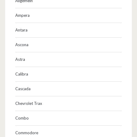
r
Allgemein
s
Ampera
a
Antara
t
z
Ascona
t
Astra
e
Calibra
i
l
Cascada
e
Chevrolet Trax
…
Combo
Commodore