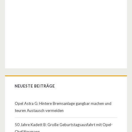
h
l
e
r
q
u
e
l
NEUESTE BEITRÄGE
l
e
Opel Astra G: Hintere Bremsanlage gangbar machen und
n
teuren Austausch vermeiden
,
50 Jahre Kadett B: Große Geburtstagsausfahrt mit Opel-
S
Chef Neumann