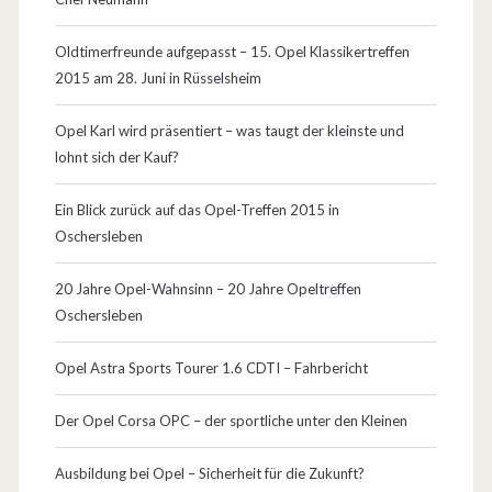
c
Oldtimerfreunde aufgepasst – 15. Opel Klassikertreffen
h
2015 am 28. Juni in Rüsselsheim
w
Opel Karl wird präsentiert – was taugt der kleinste und
a
lohnt sich der Kauf?
c
Ein Blick zurück auf das Opel-Treffen 2015 in
h
Oschersleben
s
20 Jahre Opel-Wahnsinn – 20 Jahre Opeltreffen
t
Oschersleben
e
Opel Astra Sports Tourer 1.6 CDTI – Fahrbericht
l
Der Opel Corsa OPC – der sportliche unter den Kleinen
l
e
Ausbildung bei Opel – Sicherheit für die Zukunft?