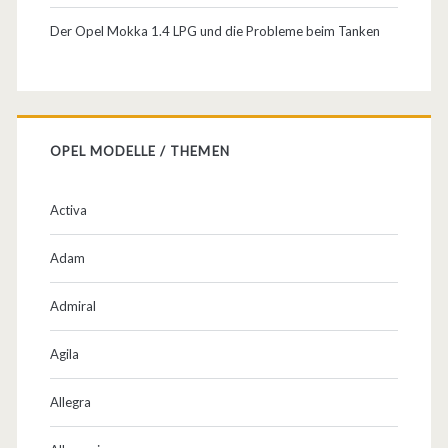
n
Der Opel Mokka 1.4 LPG und die Probleme beim Tanken
,
C
a
OPEL MODELLE / THEMEN
b
r
Activa
i
Adam
o
u
Admiral
n
Agila
d
Allegra
E