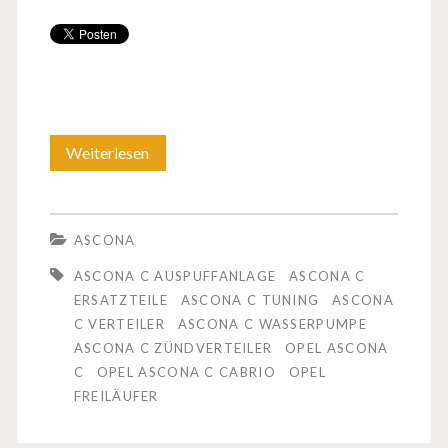
Weiterlesen
O
p
e
ASCONA
l
ASCONA C AUSPUFFANLAGE
ASCONA C
A
ERSATZTEILE
ASCONA C TUNING
ASCONA
C VERTEILER
ASCONA C WASSERPUMPE
s
ASCONA C ZÜNDVERTEILER
OPEL ASCONA
c
C
OPEL ASCONA C CABRIO
OPEL
FREILÄUFER
o
n