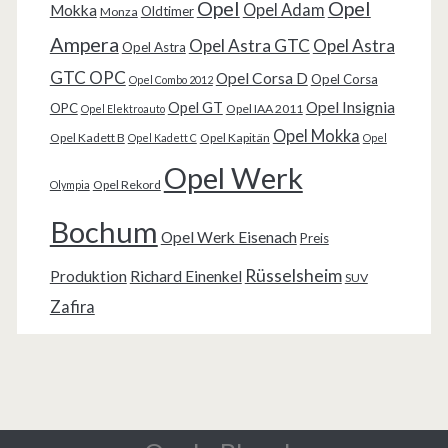
Opel
Opel
Opel Adam
Mokka
Oldtimer
Monza
Ampera
Opel Astra GTC
Opel Astra
Opel Astra
GTC OPC
Opel Corsa D
Opel Corsa
Opel Combo 2012
Opel Insignia
Opel GT
OPC
Opel IAA 2011
Opel Elektroauto
Opel Mokka
Opel Kadett B
Opel Kapitän
Opel Kadett C
Opel
Opel Werk
Opel Rekord
Olympia
Bochum
Opel Werk Eisenach
Preis
Rüsselsheim
Produktion
Richard Einenkel
SUV
Zafira