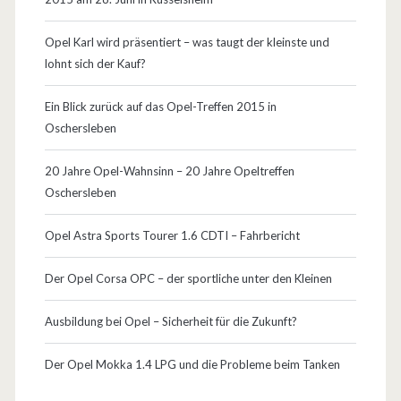
1
1
Opel Karl wird präsentiert – was taugt der kleinste und
lohnt sich der Kauf?
:
D
Ein Blick zurück auf das Opel-Treffen 2015 in
Oschersleben
e
r
20 Jahre Opel-Wahnsinn – 20 Jahre Opeltreffen
Oschersleben
O
p
Opel Astra Sports Tourer 1.6 CDTI – Fahrbericht
e
Der Opel Corsa OPC – der sportliche unter den Kleinen
l
Ausbildung bei Opel – Sicherheit für die Zukunft?
A
s
Der Opel Mokka 1.4 LPG und die Probleme beim Tanken
c