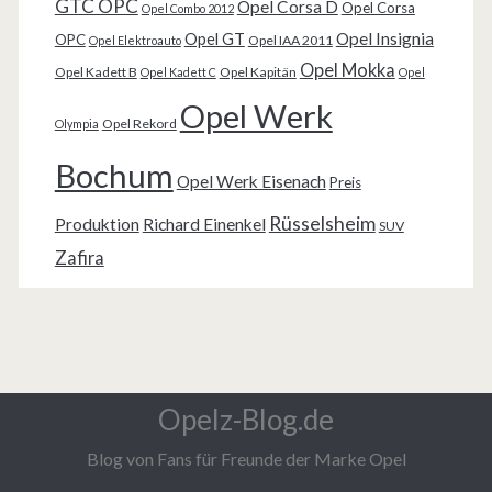
GTC OPC
Opel Corsa D
Opel Corsa
Opel Combo 2012
Opel Insignia
Opel GT
OPC
Opel IAA 2011
Opel Elektroauto
Opel Mokka
Opel Kadett B
Opel Kapitän
Opel Kadett C
Opel
Opel Werk
Opel Rekord
Olympia
Bochum
Opel Werk Eisenach
Preis
Rüsselsheim
Produktion
Richard Einenkel
SUV
Zafira
Opelz-Blog.de
Blog von Fans für Freunde der Marke Opel