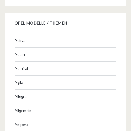
o
n
OPEL MODELLE / THEMEN
a
A
Activa
v
Adam
o
Admiral
m
B
Agila
e
Allegra
r
Allgemein
l
a
Ampera