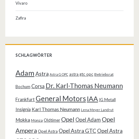
Vivaro
Zafira
SCHLAGWÖRTER
Adam
Astra
astra gtc opc
Betriebsrat
Astra G OPC
Dr. Karl-Thomas Neumann
Corsa
Bochum
General Motors
IAA
Frankfurt
IG Metall
Karl Thomas Neumann
Insignia
Lena Meyer Landrut
Opel
Opel
Opel Adam
Mokka
Oldtimer
Monza
Ampera
Opel Astra GTC
Opel Astra
Opel Astra