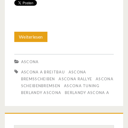
Weiterlesen
M
e
i
ASCONA
n
ASCONA A BREITBAU
ASCONA
T
BREMSSCHEIBEN
ASCONA RALLYE
ASCONA
SCHEIBENBREMSEN
ASCONA TUNING
e
BERLANDY ASCONA
BERLANDY ASCONA A
c
h
n