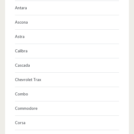
n
Antara
d
Ascona
y
R
Astra
e
Calibra
n
Cascada
n
s
Chevrolet Trax
t
Combo
a
Commodore
l
l
Corsa