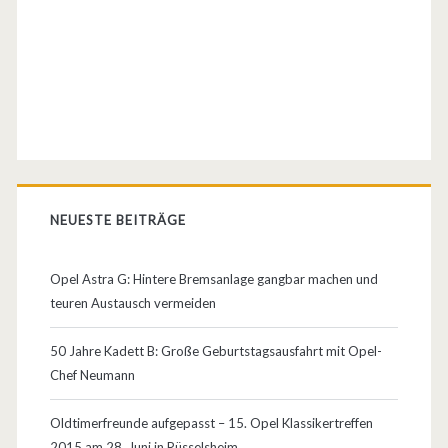
e
H
i
g
h
l
NEUESTE BEITRÄGE
i
g
Opel Astra G: Hintere Bremsanlage gangbar machen und
teuren Austausch vermeiden
h
t
50 Jahre Kadett B: Große Geburtstagsausfahrt mit Opel-
Chef Neumann
2
0
Oldtimerfreunde aufgepasst – 15. Opel Klassikertreffen
2015 am 28. Juni in Rüsselsheim