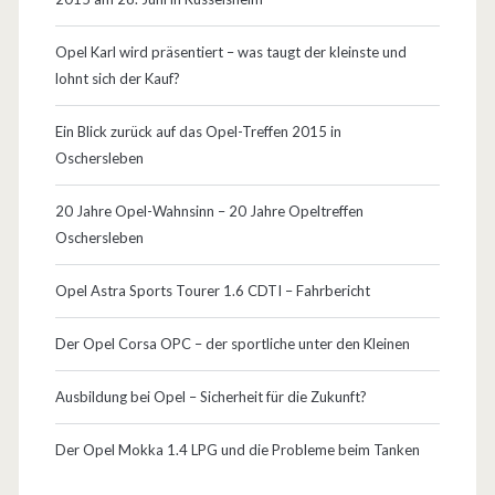
J
G
Opel Karl wird präsentiert – was taugt der kleinste und
lohnt sich der Kauf?
T
C
Ein Blick zurück auf das Opel-Treffen 2015 in
Oschersleben
i
n
20 Jahre Opel-Wahnsinn – 20 Jahre Opeltreffen
Oschersleben
k
l
Opel Astra Sports Tourer 1.6 CDTI – Fahrbericht
.
Der Opel Corsa OPC – der sportliche unter den Kleinen
P
Ausbildung bei Opel – Sicherheit für die Zukunft?
r
e
Der Opel Mokka 1.4 LPG und die Probleme beim Tanken
i