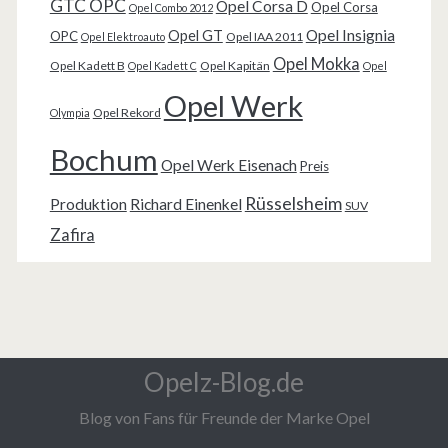
GTC OPC
Opel Corsa D
Opel Corsa
Opel Combo 2012
Opel Insignia
Opel GT
OPC
Opel IAA 2011
Opel Elektroauto
Opel Mokka
Opel Kadett B
Opel Kapitän
Opel Kadett C
Opel
Opel Werk
Opel Rekord
Olympia
Bochum
Opel Werk Eisenach
Preis
Rüsselsheim
Produktion
Richard Einenkel
SUV
Zafira
Opelz-Blog.de
Blog von Fans für Freunde der Marke Opel