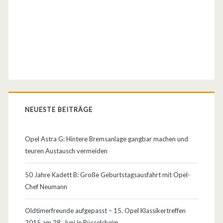
d
e
n
O
p
e
NEUESTE BEITRÄGE
l
A
Opel Astra G: Hintere Bremsanlage gangbar machen und
teuren Austausch vermeiden
s
t
50 Jahre Kadett B: Große Geburtstagsausfahrt mit Opel-
Chef Neumann
r
a
Oldtimerfreunde aufgepasst – 15. Opel Klassikertreffen
2015 am 28. Juni in Rüsselsheim