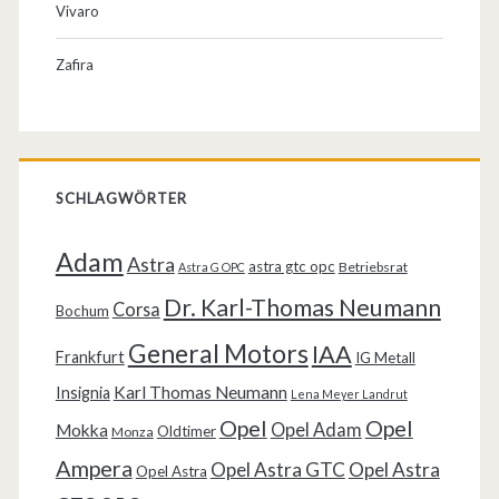
Vivaro
Zafira
SCHLAGWÖRTER
Adam
Astra
astra gtc opc
Betriebsrat
Astra G OPC
Dr. Karl-Thomas Neumann
Corsa
Bochum
General Motors
IAA
Frankfurt
IG Metall
Karl Thomas Neumann
Insignia
Lena Meyer Landrut
Opel
Opel
Opel Adam
Mokka
Oldtimer
Monza
Ampera
Opel Astra GTC
Opel Astra
Opel Astra