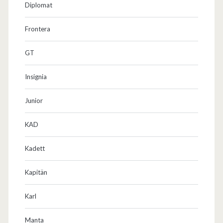
Diplomat
P
Frontera
C
)
GT
Insignia
Junior
KAD
Kadett
Kapitän
Karl
Manta