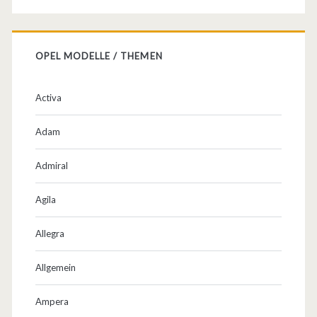
s
e
OPEL MODELLE / THEMEN
u
n
Activa
d
Adam
M
Admiral
o
t
Agila
o
Allegra
r
Allgemein
e
n
Ampera