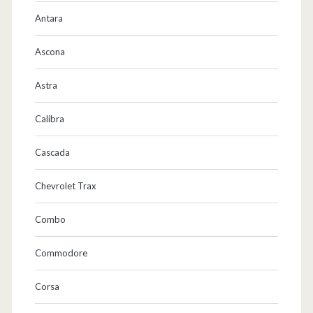
…
Antara
(
Ascona
e
s
Astra
k
Calibra
o
Cascada
m
m
Chevrolet Trax
t
Combo
e
Commodore
i
n
Corsa
O