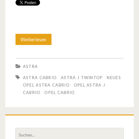
Weiterlesen
O
p
e
ASTRA
l
ASTRA CABRIO
ASTRA J TWINTOP
NEUES
b
OPEL ASTRA CABRIO
OPEL ASTRA J
CABRIO
OPEL CABRIO
e
s
t
ä
S