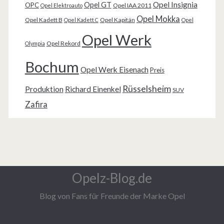
Opel Insignia
Opel GT
OPC
Opel IAA 2011
Opel Elektroauto
Opel Mokka
Opel Kadett B
Opel Kapitän
Opel Kadett C
Opel
Opel Werk
Opel Rekord
Olympia
Bochum
Opel Werk Eisenach
Preis
Rüsselsheim
Produktion
Richard Einenkel
SUV
Zafira
Opelz-Blog.de
Blog von Fans für Freunde der Marke Opel