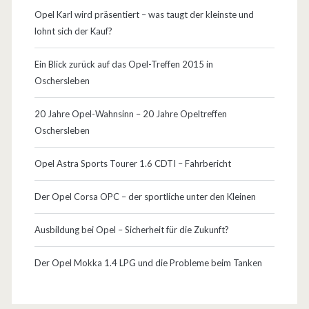
p
Opel Karl wird präsentiert – was taugt der kleinste und
e
lohnt sich der Kauf?
l
Ein Blick zurück auf das Opel-Treffen 2015 in
A
Oschersleben
s
20 Jahre Opel-Wahnsinn – 20 Jahre Opeltreffen
t
Oschersleben
r
Opel Astra Sports Tourer 1.6 CDTI – Fahrbericht
a
Der Opel Corsa OPC – der sportliche unter den Kleinen
(
?
Ausbildung bei Opel – Sicherheit für die Zukunft?
)
Der Opel Mokka 1.4 LPG und die Probleme beim Tanken
C
a