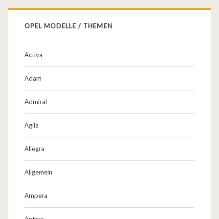
b
OPEL MODELLE / THEMEN
r
i
Activa
o
Adam
!
Admiral
Agila
Allegra
Allgemein
Ampera
Antara