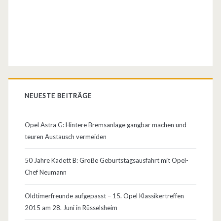
0
1
3
e
i
NEUESTE BEITRÄGE
n
n
Opel Astra G: Hintere Bremsanlage gangbar machen und
e
teuren Austausch vermeiden
u
50 Jahre Kadett B: Große Geburtstagsausfahrt mit Opel-
e
Chef Neumann
s
Oldtimerfreunde aufgepasst – 15. Opel Klassikertreffen
O
2015 am 28. Juni in Rüsselsheim