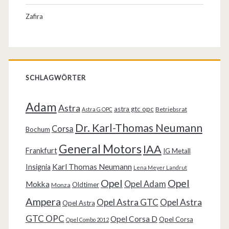
Zafira
SCHLAGWÖRTER
Adam
Astra
astra gtc opc
Betriebsrat
Astra G OPC
Dr. Karl-Thomas Neumann
Corsa
Bochum
General Motors
IAA
Frankfurt
IG Metall
Karl Thomas Neumann
Insignia
Lena Meyer Landrut
Opel
Opel
Opel Adam
Mokka
Oldtimer
Monza
Ampera
Opel Astra GTC
Opel Astra
Opel Astra
GTC OPC
Opel Corsa D
Opel Corsa
Opel Combo 2012