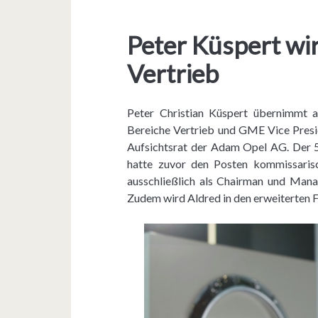
r
n
Peter Küspert wi
i
Vertrieb
m
A
Peter Christian Küspert übernimmt 
u
Bereiche Vertrieb und GME Vice Presid
Aufsichtsrat der Adam Opel AG. Der 5
f
hatte zuvor den Posten kommissari
s
ausschließlich als Chairman und Manag
Zudem wird Aldred in den erweiterten 
i
c
h
t
s