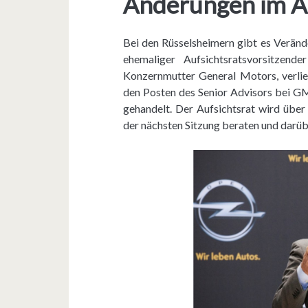
Änderungen im Au
d
A
Bei den Rüsselsheimern gibt es Veränd
u
ehemaliger Aufsichtsratsvorsitzen
Konzernmutter General Motors, verli
f
den Posten des Senior Advisors bei 
s
gehandelt. Der Aufsichtsrat wird übe
der nächsten Sitzung beraten und darü
i
c
h
t
s
r
a
t