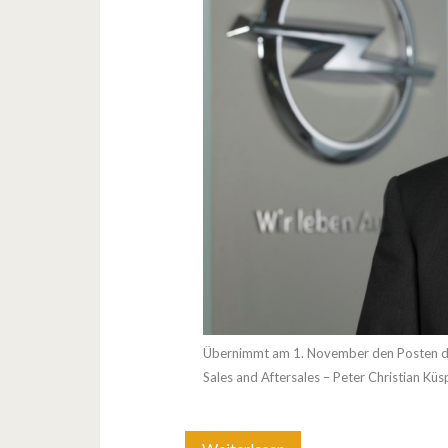
r
a
t
Übernimmt am 1. November den Posten des
Sales and Aftersales – Peter Christian 