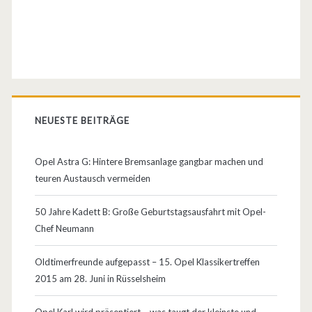
e
r
b
e
i
NEUESTE BEITRÄGE
H
Opel Astra G: Hintere Bremsanlage gangbar machen und
e
teuren Austausch vermeiden
l
50 Jahre Kadett B: Große Geburtstagsausfahrt mit Opel-
l
Chef Neumann
a
Oldtimerfreunde aufgepasst – 15. Opel Klassikertreffen
2015 am 28. Juni in Rüsselsheim