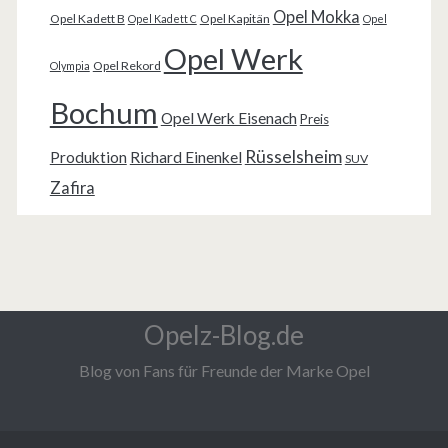
Opel Mokka
Opel Kadett B
Opel Kapitän
Opel Kadett C
Opel
Opel Werk
Opel Rekord
Olympia
Bochum
Opel Werk Eisenach
Preis
Rüsselsheim
Produktion
Richard Einenkel
SUV
Zafira
Opelz-Blog.de
Blog von Fans für Freunde der Marke Opel