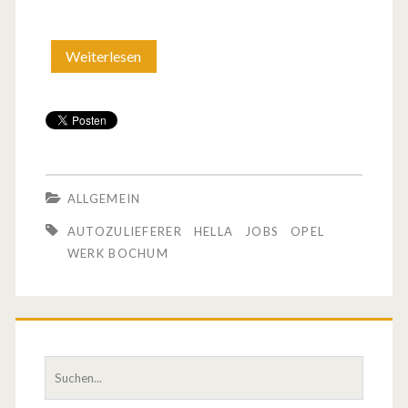
Weiterlesen
Z
u
k
u
n
ALLGEMEIN
f
AUTOZULIEFERER
HELLA
JOBS
OPEL
t
WERK BOCHUM
f
ü
r
S
O
u