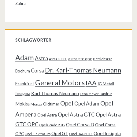
Zafira
SCHLAGWÖRTER
Adam
Astra
astra gtc opc
Betriebsrat
Astra G OPC
Dr. Karl-Thomas Neumann
Corsa
Bochum
General Motors
IAA
Frankfurt
IG Metall
Karl Thomas Neumann
Insignia
Lena Meyer Landrut
Opel
Opel
Opel Adam
Mokka
Oldtimer
Monza
Ampera
Opel Astra GTC
Opel Astra
Opel Astra
GTC OPC
Opel Corsa D
Opel Corsa
Opel Combo 2012
Opel Insignia
Opel GT
OPC
Opel IAA 2011
Opel Elektroauto