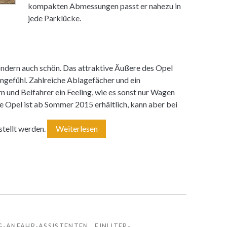
kompakten Abmessungen passt er nahezu in
jede Parklücke.
sondern auch schön. Das attraktive Äußere des Opel
umgefühl. Zahlreiche Ablagefächer und ein
n und Beifahrer ein Feeling, wie es sonst nur Wagen
e Opel ist ab Sommer 2015 erhältlich, kann aber bei
stellt werden.
Weiterlesen
D
e
r
n
e
u
G-ANFAHR-ASSISTENTEN
EINLITER-