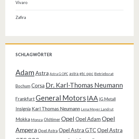
Vivaro
Zafira
SCHLAGWÖRTER
Adam
Astra
astra gtc opc
Betriebsrat
Astra G OPC
Dr. Karl-Thomas Neumann
Corsa
Bochum
General Motors
IAA
Frankfurt
IG Metall
Karl Thomas Neumann
Insignia
Lena Meyer Landrut
Opel
Opel
Opel Adam
Mokka
Oldtimer
Monza
Ampera
Opel Astra GTC
Opel Astra
Opel Astra