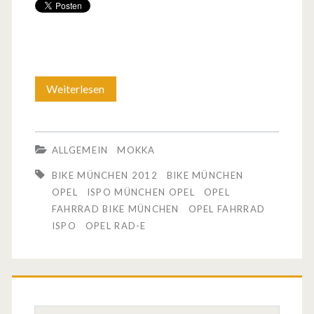
Weiterlesen
O
p
e
ALLGEMEIN
MOKKA
l
BIKE MÜNCHEN 2012
BIKE MÜNCHEN
s
OPEL
ISPO MÜNCHEN OPEL
OPEL
FAHRRAD BIKE MÜNCHEN
OPEL FAHRRAD
t
ISPO
OPEL RAD-E
e
l
l