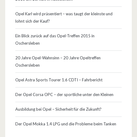
ü
n
Opel Karl wird präsentiert – was taugt der kleinste und
lohnt sich der Kauf?
c
h
Ein Blick zurück auf das Opel-Treffen 2015 in
Oschersleben
e
n
20 Jahre Opel-Wahnsinn – 20 Jahre Opeltreffen
Oschersleben
2
0
Opel Astra Sports Tourer 1.6 CDTI – Fahrbericht
1
Der Opel Corsa OPC – der sportliche unter den Kleinen
2
Ausbildung bei Opel – Sicherheit für die Zukunft?
a
u
Der Opel Mokka 1.4 LPG und die Probleme beim Tanken
s