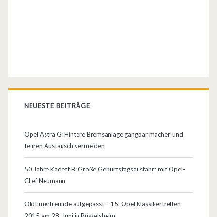
r
I
S
P
O
B
NEUESTE BEITRÄGE
i
k
Opel Astra G: Hintere Bremsanlage gangbar machen und
teuren Austausch vermeiden
e
i
50 Jahre Kadett B: Große Geburtstagsausfahrt mit Opel-
Chef Neumann
n
M
Oldtimerfreunde aufgepasst – 15. Opel Klassikertreffen
2015 am 28. Juni in Rüsselsheim