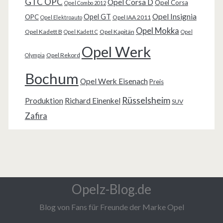
GTC OPC
Opel Corsa D
Opel Corsa
Opel Combo 2012
Opel Insignia
Opel GT
OPC
Opel IAA 2011
Opel Elektroauto
Opel Mokka
Opel Kadett B
Opel Kapitän
Opel Kadett C
Opel
Opel Werk
Opel Rekord
Olympia
Bochum
Opel Werk Eisenach
Preis
Rüsselsheim
Produktion
Richard Einenkel
SUV
Zafira
Opelz-Blog.de
Blog von Fans für Freunde der Marke Opel