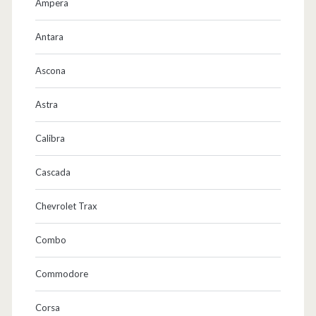
Ampera
r
Antara
o
s
Ascona
s
Astra
e
Calibra
r
i
Cascada
e
Chevrolet Trax
,
Combo
G
e
Commodore
t
Corsa