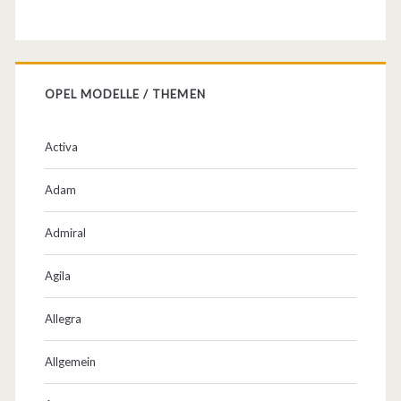
e
n
,
OPEL MODELLE / THEMEN
M
o
Activa
t
Adam
o
r
Admiral
e
Agila
n
Allegra
,
K
Allgemein
a