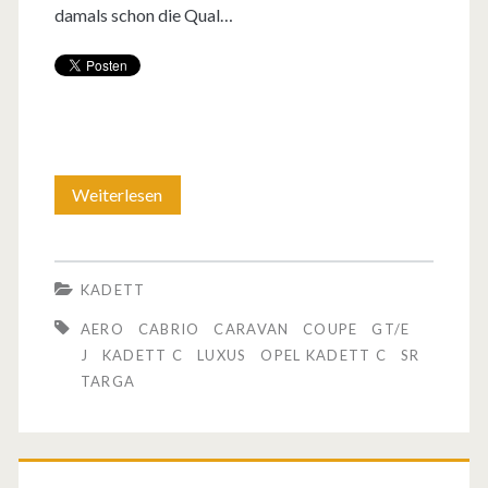
damals schon die Qual…
Weiterlesen
O
p
e
KADETT
l
AERO
CABRIO
CARAVAN
COUPE
GT/E
K
J
KADETT C
LUXUS
OPEL KADETT C
SR
TARGA
a
d
e