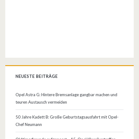
i
s
z
u
m
C
a
NEUESTE BEITRÄGE
r
a
Opel Astra G: Hintere Bremsanlage gangbar machen und
v
teuren Austausch vermeiden
a
50 Jahre Kadett B: Große Geburtstagsausfahrt mit Opel-
n
Chef Neumann
–