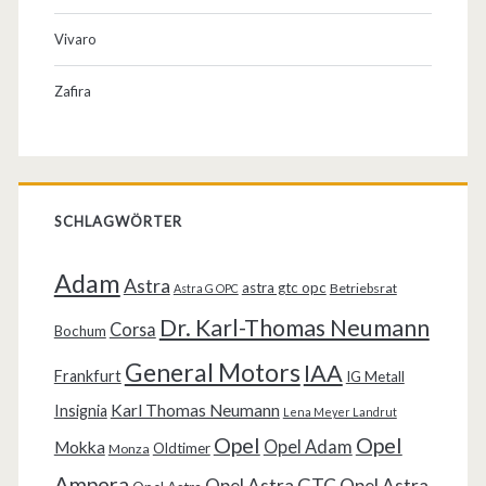
Vivaro
Zafira
SCHLAGWÖRTER
Adam
Astra
astra gtc opc
Betriebsrat
Astra G OPC
Dr. Karl-Thomas Neumann
Corsa
Bochum
General Motors
IAA
Frankfurt
IG Metall
Karl Thomas Neumann
Insignia
Lena Meyer Landrut
Opel
Opel
Opel Adam
Mokka
Oldtimer
Monza
Ampera
Opel Astra GTC
Opel Astra