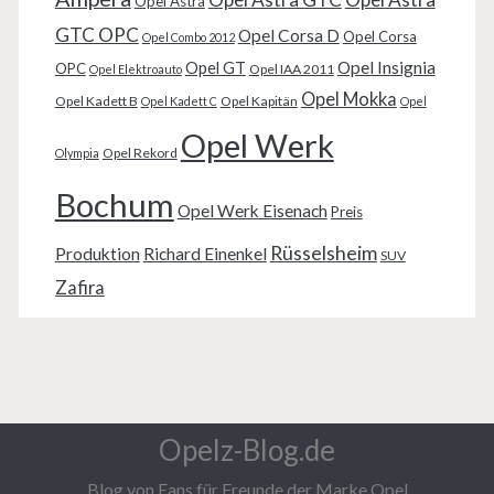
Opel Astra
GTC OPC
Opel Corsa D
Opel Corsa
Opel Combo 2012
Opel Insignia
Opel GT
OPC
Opel IAA 2011
Opel Elektroauto
Opel Mokka
Opel Kadett B
Opel Kapitän
Opel Kadett C
Opel
Opel Werk
Opel Rekord
Olympia
Bochum
Opel Werk Eisenach
Preis
Rüsselsheim
Produktion
Richard Einenkel
SUV
Zafira
Opelz-Blog.de
Blog von Fans für Freunde der Marke Opel