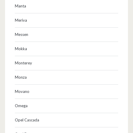
Manta
n
d
Meriva
m
Messen
e
Mokka
h
r
Monterey
…
Monza
Movano
Omega
Opel Cascada