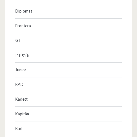
r
Diplomat
i
e
Frontera
b
GT
e
Insignia
,
T
Junior
u
KAD
n
Kadett
i
n
Kapitän
g
Karl
u