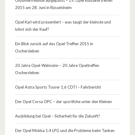
Oldtimerfreunde aufgepasst – 15. Opel Klassikertreffen
S
2015 am 28. Juni in Rüsselsheim
c
Opel Karl wird präsentiert – was taugt der kleinste und
h
lohnt sich der Kauf?
w
Ein Blick zurück auf das Opel-Treffen 2015 in
a
Oschersleben
c
20 Jahre Opel-Wahnsinn – 20 Jahre Opeltreffen
h
Oschersleben
s
Opel Astra Sports Tourer 1.6 CDTI – Fahrbericht
t
Der Opel Corsa OPC – der sportliche unter den Kleinen
e
l
Ausbildung bei Opel – Sicherheit für die Zukunft?
l
Der Opel Mokka 1.4 LPG und die Probleme beim Tanken