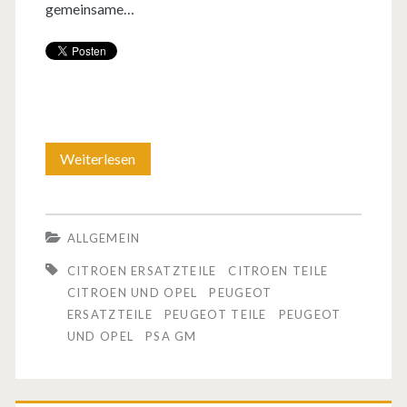
gemeinsame…
Weiterlesen
P
e
u
ALLGEMEIN
g
CITROEN ERSATZTEILE
CITROEN TEILE
e
CITROEN UND OPEL
PEUGEOT
ERSATZTEILE
PEUGEOT TEILE
PEUGEOT
o
UND OPEL
PSA GM
t
,