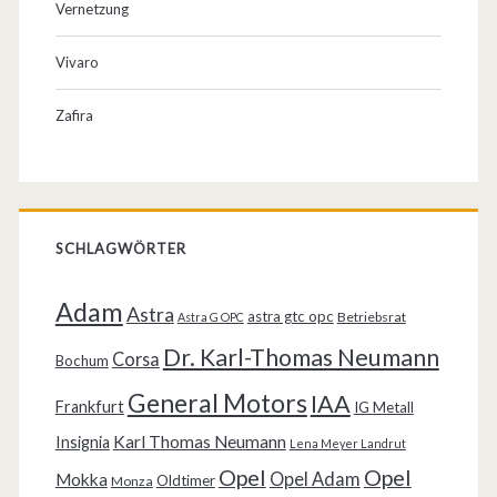
Vernetzung
Vivaro
Zafira
SCHLAGWÖRTER
Adam
Astra
astra gtc opc
Betriebsrat
Astra G OPC
Dr. Karl-Thomas Neumann
Corsa
Bochum
General Motors
IAA
Frankfurt
IG Metall
Karl Thomas Neumann
Insignia
Lena Meyer Landrut
Opel
Opel
Opel Adam
Mokka
Oldtimer
Monza