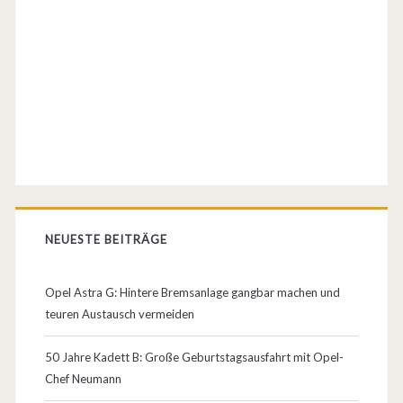
e
r
a
l
M
o
t
NEUESTE BEITRÄGE
o
r
Opel Astra G: Hintere Bremsanlage gangbar machen und
teuren Austausch vermeiden
s
…
50 Jahre Kadett B: Große Geburtstagsausfahrt mit Opel-
Chef Neumann
(