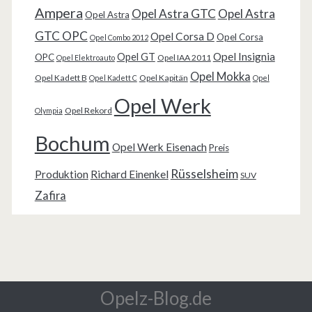
Ampera
Opel Astra GTC
Opel Astra
Opel Astra
GTC OPC
Opel Corsa D
Opel Corsa
Opel Combo 2012
Opel Insignia
Opel GT
OPC
Opel IAA 2011
Opel Elektroauto
Opel Mokka
Opel Kadett B
Opel Kapitän
Opel Kadett C
Opel
Opel Werk
Opel Rekord
Olympia
Bochum
Opel Werk Eisenach
Preis
Rüsselsheim
Produktion
Richard Einenkel
SUV
Zafira
Opelz-Blog.de