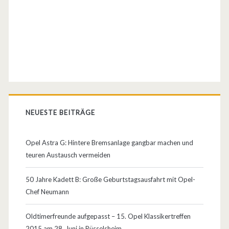
9
3
–
C
C
/
NEUESTE BEITRÄGE
T
R
Opel Astra G: Hintere Bremsanlage gangbar machen und
–
teuren Austausch vermeiden
M
50 Jahre Kadett B: Große Geburtstagsausfahrt mit Opel-
o
Chef Neumann
d
Oldtimerfreunde aufgepasst – 15. Opel Klassikertreffen
e
2015 am 28. Juni in Rüsselsheim