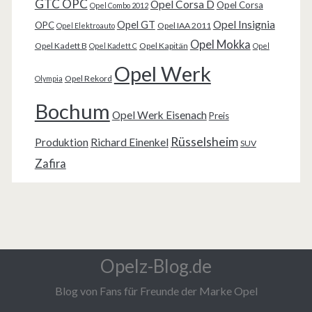
GTC OPC
Opel Corsa D
Opel Corsa
Opel Combo 2012
Opel Insignia
Opel GT
OPC
Opel IAA 2011
Opel Elektroauto
Opel Mokka
Opel Kadett B
Opel Kapitän
Opel Kadett C
Opel
Opel Werk
Opel Rekord
Olympia
Bochum
Opel Werk Eisenach
Preis
Rüsselsheim
Produktion
Richard Einenkel
SUV
Zafira
Opelz-Blog.de
Blog von Fans für Freunde der Marke Opel