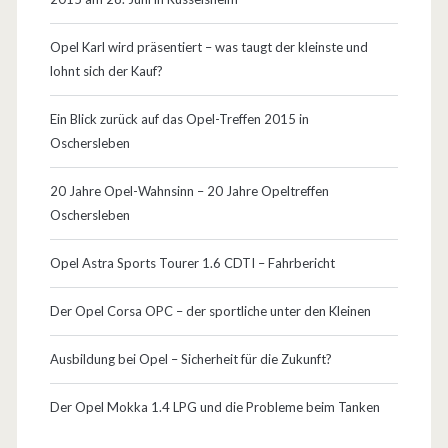
l
Opel Karl wird präsentiert – was taugt der kleinste und
l
lohnt sich der Kauf?
e
Ein Blick zurück auf das Opel-Treffen 2015 in
–
Oschersleben
M
20 Jahre Opel-Wahnsinn – 20 Jahre Opeltreffen
o
Oschersleben
t
Opel Astra Sports Tourer 1.6 CDTI – Fahrbericht
o
Der Opel Corsa OPC – der sportliche unter den Kleinen
r
e
Ausbildung bei Opel – Sicherheit für die Zukunft?
n
Der Opel Mokka 1.4 LPG und die Probleme beim Tanken
–