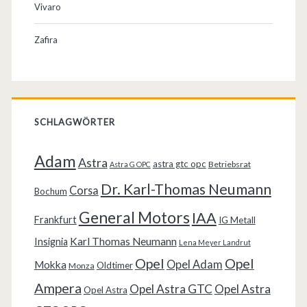
Vivaro
Zafira
SCHLAGWÖRTER
Adam
Astra
astra gtc opc
Betriebsrat
Astra G OPC
Dr. Karl-Thomas Neumann
Corsa
Bochum
General Motors
IAA
Frankfurt
IG Metall
Karl Thomas Neumann
Insignia
Lena Meyer Landrut
Opel
Opel
Opel Adam
Mokka
Oldtimer
Monza
Ampera
Opel Astra GTC
Opel Astra
Opel Astra