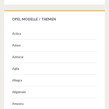
T
u
OPEL MODELLE / THEMEN
n
i
Activa
n
Adam
g
u
Admiral
n
Agila
d
Allegra
m
e
Allgemein
h
Ampera