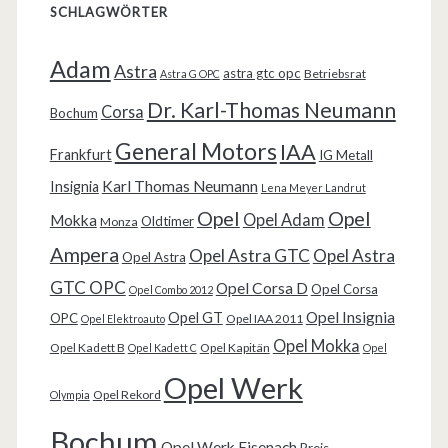
SCHLAGWÖRTER
Adam
Astra
astra gtc opc
Betriebsrat
Astra G OPC
Dr. Karl-Thomas Neumann
Corsa
Bochum
General Motors
IAA
Frankfurt
IG Metall
Karl Thomas Neumann
Insignia
Lena Meyer Landrut
Opel
Opel
Opel Adam
Mokka
Oldtimer
Monza
Ampera
Opel Astra GTC
Opel Astra
Opel Astra
GTC OPC
Opel Corsa D
Opel Corsa
Opel Combo 2012
Opel Insignia
Opel GT
OPC
Opel IAA 2011
Opel Elektroauto
Opel Mokka
Opel Kadett B
Opel Kapitän
Opel Kadett C
Opel
Opel Werk
Opel Rekord
Olympia
Bochum
Opel Werk Eisenach
Preis