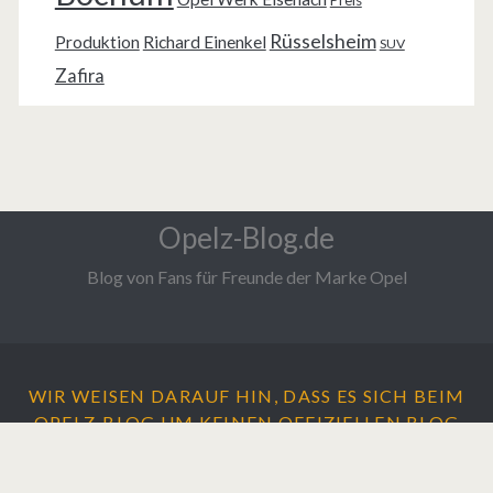
Rüsselsheim
Produktion
Richard Einenkel
SUV
Zafira
Opelz-Blog.de
Blog von Fans für Freunde der Marke Opel
WIR WEISEN DARAUF HIN, DASS ES SICH BEIM
OPELZ-BLOG UM
KEINEN
OFFIZIELLEN BLOG
DER ADAM OPEL AG HANDELT.