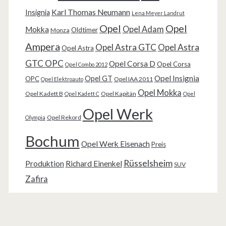
Karl Thomas Neumann
Insignia
Lena Meyer Landrut
Opel
Opel
Opel Adam
Mokka
Oldtimer
Monza
Ampera
Opel Astra GTC
Opel Astra
Opel Astra
GTC OPC
Opel Corsa D
Opel Corsa
Opel Combo 2012
Opel Insignia
Opel GT
OPC
Opel IAA 2011
Opel Elektroauto
Opel Mokka
Opel Kadett B
Opel Kapitän
Opel Kadett C
Opel
Opel Werk
Opel Rekord
Olympia
Bochum
Opel Werk Eisenach
Preis
Rüsselsheim
Produktion
Richard Einenkel
SUV
Zafira