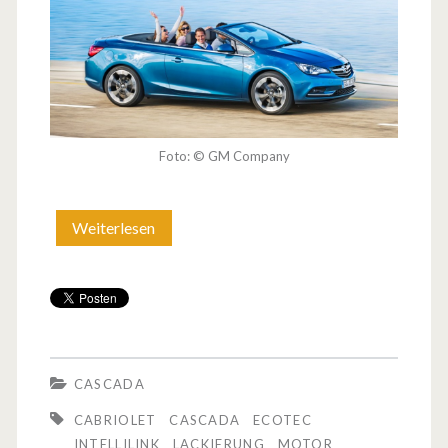
h
r
P
o
Foto: © GM Company
w
e
Weiterlesen
C
r
a
s
c
a
CASCADA
d
CABRIOLET
CASCADA
ECOTEC
a
INTELLILINK
LACKIERUNG
MOTOR