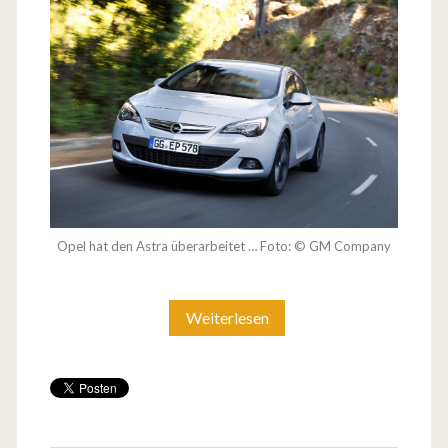
Opel hat den Astra überarbeitet … Foto: © GM Company
Weiterlesen
D
e
r
A