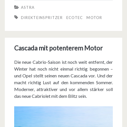
s
ASTRA
t
DIREKTEINSPRITZER
ECOTEC
MOTOR
r
a
b
Cascada mit potenterem Motor
e
Die neue Cabrio-Saison ist noch weit entfernt, der
k
Winter hat noch nicht einmal richtig begonnen –
o
und Opel stellt seinen neuen Cascada vor. Und der
macht richtig Lust auf den kommenden Sommer.
m
Moderner, attraktiver und vor allem stärker soll
m
das neue Cabriolet mit dem Blitz sein.
t
m
e