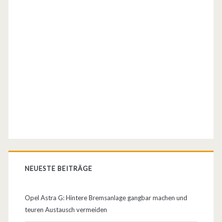
m
M
o
t
o
r
NEUESTE BEITRÄGE
Opel Astra G: Hintere Bremsanlage gangbar machen und
teuren Austausch vermeiden