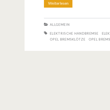
Weiterlesen
H
a
t
ALLGEMEIN
b
ELEKTRISCHE HANDBREMSE
ELE
e
OPEL BREMSKLÖTZE
OPEL BREM
i
O
p
e
l
d
i
e