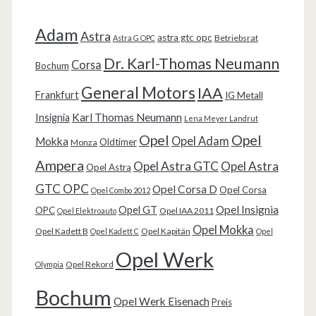
Adam
Astra
astra gtc opc
Betriebsrat
Astra G OPC
Dr. Karl-Thomas Neumann
Corsa
Bochum
General Motors
IAA
Frankfurt
IG Metall
Karl Thomas Neumann
Insignia
Lena Meyer Landrut
Opel
Opel
Opel Adam
Mokka
Oldtimer
Monza
Ampera
Opel Astra GTC
Opel Astra
Opel Astra
GTC OPC
Opel Corsa D
Opel Corsa
Opel Combo 2012
Opel Insignia
Opel GT
OPC
Opel IAA 2011
Opel Elektroauto
Opel Mokka
Opel Kadett B
Opel Kapitän
Opel Kadett C
Opel
Opel Werk
Opel Rekord
Olympia
Bochum
Opel Werk Eisenach
Preis