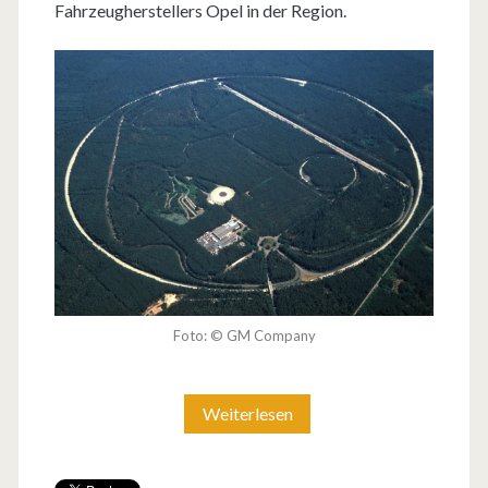
Fahrzeugherstellers Opel in der Region.
Foto: © GM Company
Weiterlesen
T
e