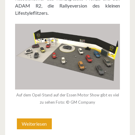
c
ADAM R2, die Rallyeversion des kleinen
Lifestyleflitzers.
h
i
n
E
s
s
e
n
Auf dem Opel-Stand auf der Essen Motor Show gibt es viel
zu sehen Foto: © GM Company
Weiterlesen
M
o