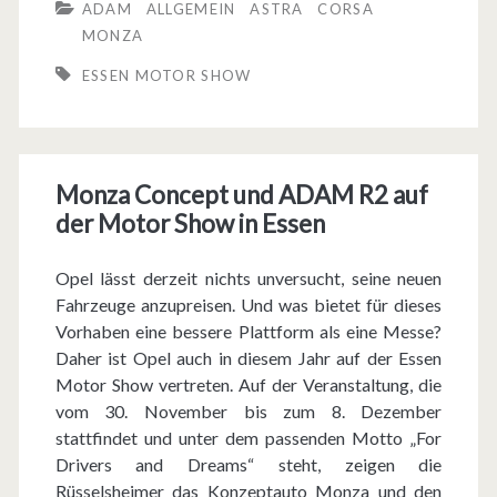
ADAM
ALLGEMEIN
ASTRA
CORSA
r
MONZA
ä
ESSEN MOTOR SHOW
s
e
Monza Concept und ADAM R2 auf
n
der Motor Show in Essen
t
i
Opel lässt derzeit nichts unversucht, seine neuen
Fahrzeuge anzupreisen. Und was bietet für dieses
e
Vorhaben eine bessere Plattform als eine Messe?
r
Daher ist Opel auch in diesem Jahr auf der Essen
Motor Show vertreten. Auf der Veranstaltung, die
t
vom 30. November bis zum 8. Dezember
s
stattfindet und unter dem passenden Motto „For
Drivers and Dreams“ steht, zeigen die
i
Rüsselsheimer das Konzeptauto Monza und den