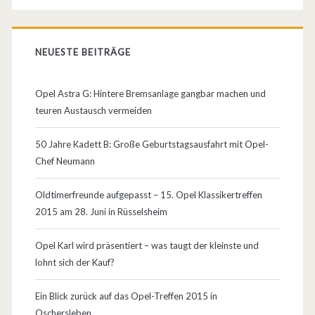
r
M
o
NEUESTE BEITRÄGE
t
Opel Astra G: Hintere Bremsanlage gangbar machen und
o
teuren Austausch vermeiden
r
50 Jahre Kadett B: Große Geburtstagsausfahrt mit Opel-
S
Chef Neumann
h
Oldtimerfreunde aufgepasst – 15. Opel Klassikertreffen
o
2015 am 28. Juni in Rüsselsheim
w
Opel Karl wird präsentiert – was taugt der kleinste und
i
lohnt sich der Kauf?
n
Ein Blick zurück auf das Opel-Treffen 2015 in
E
Oschersleben