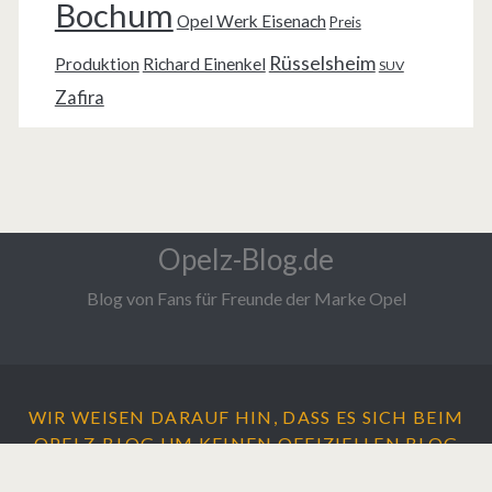
Bochum
Opel Werk Eisenach
Preis
Rüsselsheim
Produktion
Richard Einenkel
SUV
Zafira
Opelz-Blog.de
Blog von Fans für Freunde der Marke Opel
WIR WEISEN DARAUF HIN, DASS ES SICH BEIM
OPELZ-BLOG UM
KEINEN
OFFIZIELLEN BLOG
DER ADAM OPEL AG HANDELT.