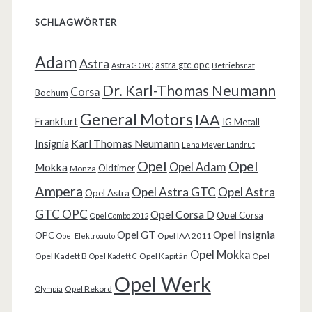
SCHLAGWÖRTER
Adam
Astra
astra gtc opc
Betriebsrat
Astra G OPC
Dr. Karl-Thomas Neumann
Corsa
Bochum
General Motors
IAA
Frankfurt
IG Metall
Karl Thomas Neumann
Insignia
Lena Meyer Landrut
Opel
Opel
Opel Adam
Mokka
Oldtimer
Monza
Ampera
Opel Astra GTC
Opel Astra
Opel Astra
GTC OPC
Opel Corsa D
Opel Corsa
Opel Combo 2012
Opel Insignia
Opel GT
OPC
Opel IAA 2011
Opel Elektroauto
Opel Mokka
Opel Kadett B
Opel Kapitän
Opel Kadett C
Opel
Opel Werk
Opel Rekord
Olympia