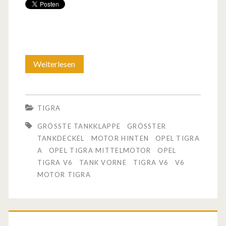
Weiterlesen
N
a
c
TIGRA
h
GRÖSSTE TANKKLAPPE
GRÖSSTER T
d
ANKDECKEL
MOTOR HINTEN
OPEL TIGRA
A
OPEL TIGRA MITTELMOTOR
OPEL
e
TIGRA V6
TANK VORNE
TIGRA V6
V6
m
MOTOR TIGRA
O
p