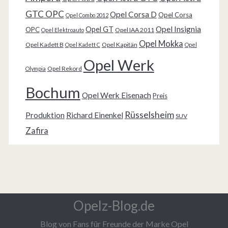
GTC OPC
Opel Corsa D
Opel Corsa
Opel Combo 2012
Opel Insignia
Opel GT
OPC
Opel IAA 2011
Opel Elektroauto
Opel Mokka
Opel Kadett B
Opel Kapitän
Opel Kadett C
Opel
Opel Werk
Opel Rekord
Olympia
Bochum
Opel Werk Eisenach
Preis
Rüsselsheim
Produktion
Richard Einenkel
SUV
Zafira
Opelz-Blog.de
Blog von Fans für Freunde der Marke Opel