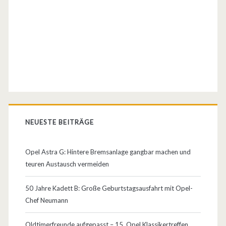
o
k
o
m
m
t
n
NEUESTE BEITRÄGE
u
Opel Astra G: Hintere Bremsanlage gangbar machen und
n
teuren Austausch vermeiden
d
50 Jahre Kadett B: Große Geburtstagsausfahrt mit Opel-
e
Chef Neumann
r
Oldtimerfreunde aufgepasst – 15. Opel Klassikertreffen