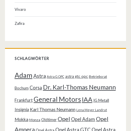
Vivaro
Zafira
SCHLAGWÖRTER
Adam
Astra
astra gtc opc
Betriebsrat
Astra G OPC
Dr. Karl-Thomas Neumann
Corsa
Bochum
General Motors
IAA
Frankfurt
IG Metall
Karl Thomas Neumann
Insignia
Lena Meyer Landrut
Opel
Opel
Opel Adam
Mokka
Oldtimer
Monza
Ampera
Opel Astra GTC
Opel Astra
Opel Astra