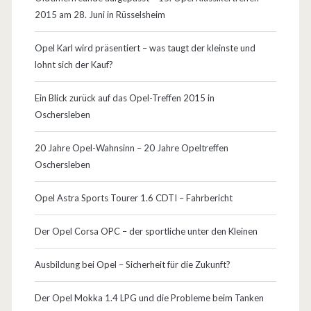
O
2015 am 28. Juni in Rüsselsheim
p
Opel Karl wird präsentiert – was taugt der kleinste und
e
lohnt sich der Kauf?
l
Ein Blick zurück auf das Opel-Treffen 2015 in
T
Oschersleben
i
20 Jahre Opel-Wahnsinn – 20 Jahre Opeltreffen
g
Oschersleben
r
Opel Astra Sports Tourer 1.6 CDTI – Fahrbericht
a
A
Der Opel Corsa OPC – der sportliche unter den Kleinen
V
Ausbildung bei Opel – Sicherheit für die Zukunft?
6
Der Opel Mokka 1.4 LPG und die Probleme beim Tanken
…