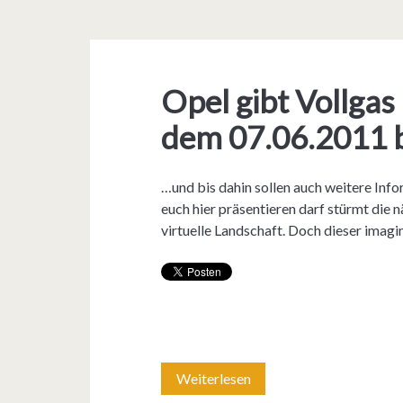
Opel gibt Vollgas
dem 07.06.2011 b
…und bis dahin sollen auch weitere Info
euch hier präsentieren darf stürmt die
virtuelle Landschaft. Doch dieser imagi
Weiterlesen
O